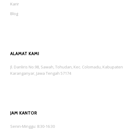
Karir
Blog
ALAMAT KAMI
Jl. Danliris No.98, Sawah, Tohudan, Kec. Colomadu, Kabupaten
Karanganyar, Jawa Tengah 57174
JAM KANTOR
Senin-Minggu: 8:30-16:30