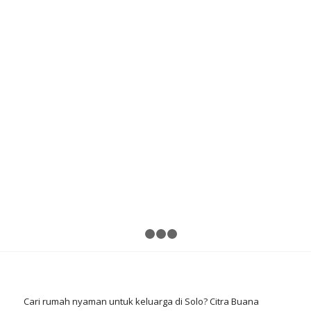
Previous
N
1
2
3
4
Cari rumah nyaman untuk keluarga di Solo? Citra Buana