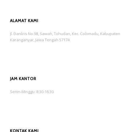
ALAMAT KAMI
Jl. Danliris No.98, Sawah, Tohudan, Kec. Colomadu, Kabupaten
Karanganyar, Jawa Tengah 57174
JAM KANTOR
Senin-Minggu: 8:30-16:30
KONTAK KAMI