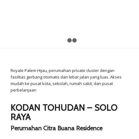
Previous
N
1
2
3
Royale Palem Hijau, perumahan private cluster dengan
fasilitas gerbang otomatis dan lebar jalan yang luas. Akses
mudah ke pusat kota, sekolah, rumah sakit, dan pusat
perbelanjaan
KODAN TOHUDAN – SOLO
RAYA
Perumahan Citra Buana Residence