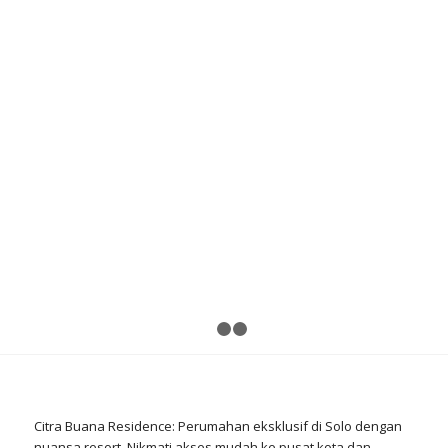
Previous
N
1
2
3
Citra Buana Residence: Perumahan eksklusif di Solo dengan
nuansa resort. Nikmati akses mudah ke pusat kota dan