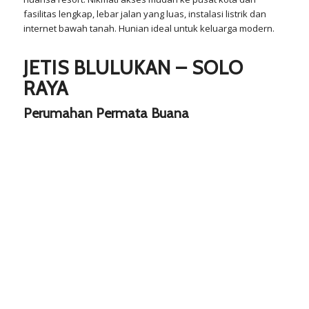
fasilitas lengkap, lebar jalan yang luas, instalasi listrik dan
internet bawah tanah. Hunian ideal untuk keluarga modern.
JETIS BLULUKAN – SOLO
RAYA
Perumahan Permata Buana
Previous
N