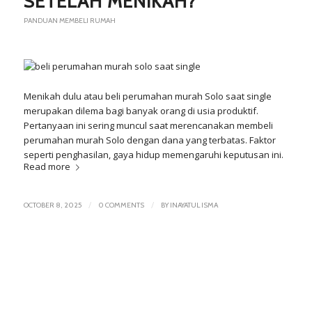
SETELAH MENIKAH?
PANDUAN MEMBELI RUMAH
Menikah dulu atau beli perumahan murah Solo saat single
merupakan dilema bagi banyak orang di usia produktif.
Pertanyaan ini sering muncul saat merencanakan membeli
perumahan murah Solo dengan dana yang terbatas. Faktor
seperti penghasilan, gaya hidup memengaruhi keputusan ini.
Read more
/
/
OCTOBER 8, 2025
0 COMMENTS
BY
INAYATUL ISMA