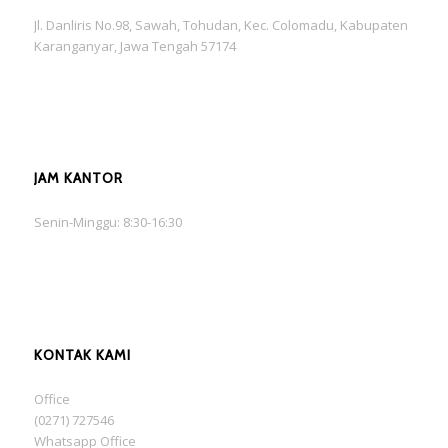
Jl. Danliris No.98, Sawah, Tohudan, Kec. Colomadu, Kabupaten
Karanganyar, Jawa Tengah 57174
JAM KANTOR
Senin-Minggu: 8:30-16:30
KONTAK KAMI
Office
(0271) 727546
Whatsapp Office