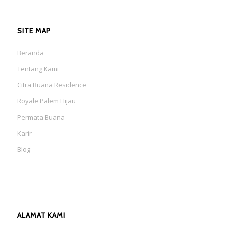
SITE MAP
Beranda
Tentang Kami
Citra Buana Residence
Royale Palem Hijau
Permata Buana
Karir
Blog
ALAMAT KAMI