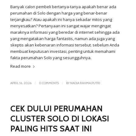
Banyak calon pembeli bertanya-tanya apakah benar ada
perumahan di Solo dengan harga yang benar-benar
terjangkau? Atau apakah ini hanya sekadar mitos yang
menyesatkan? Pertanyaan ini sangat wajar mengingat
maraknya informasi yang beredar di internet sehingga ada
yang mengatakan harga fantastis, namun ada juga yang
skeptis akan kebenaran informasi tersebut. sebelum Anda
membuat keputusan investasi, penting untuk memahami
fakta perumahan Solo yang sesungguhnya.
Read more
/
/
APRIL 16, 2026
0 COMMENTS
BY
NADIA RAHMA PUTRI
CEK DULU! PERUMAHAN
CLUSTER SOLO DI LOKASI
PALING HITS SAAT INI