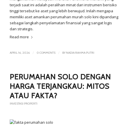
terjadi saat ini adalah peralihan minat dari instrumen berisiko
tinggi tersebut ke aset yang lebih berwujud. Inilah mengapa
memiliki aset amankan perumahan murah solo kini dipandang
sebagai langkah penyelamatan finansial yang sangat logis
dan strategis.
Read more
/
/
APRIL 16, 2026
0 COMMENTS
BY
NADIA RAHMA PUTRI
PERUMAHAN SOLO DENGAN
HARGA TERJANGKAU: MITOS
ATAU FAKTA?
INVESTASI PROPERTI