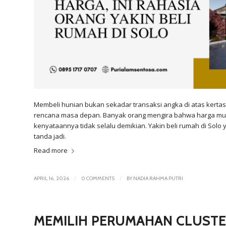
Membeli hunian bukan sekadar transaksi angka di atas kerta
rencana masa depan. Banyak orang mengira bahwa harga mur
kenyataannya tidak selalu demikian. Yakin beli rumah di So
tanda jadi.
Read more
/
/
APRIL 16, 2026
0 COMMENTS
BY
NADIA RAHMA PUTRI
MEMILIH PERUMAHAN CLUSTE