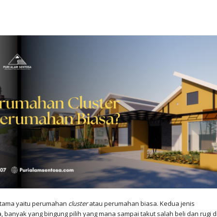
 utama yaitu perumahan
cluster
atau perumahan biasa. Kedua jenis
banyak yang bingung pilih yang mana sampai takut salah beli dan rugi d