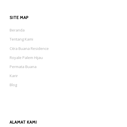
SITE MAP
Beranda
Tentang Kami
Citra Buana Residence
Royale Palem Hijau
Permata Buana
Karir
Blog
ALAMAT KAMI