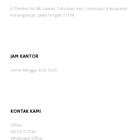
Jl. Danliris No.98, Sawah, Tohudan, Kec. Colomadu, Kabupaten
Karanganyar, Jawa Tengah 57174
JAM KANTOR
Senin-Minggu: 8:30-16:30
KONTAK KAMI
Office
(0271) 727546
Whatsapp Office