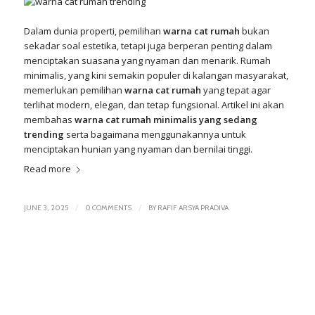
Dalam dunia properti, pemilihan
warna cat rumah
bukan
sekadar soal
estetika
, tetapi juga berperan penting dalam
menciptakan suasana yang nyaman dan menarik. Rumah
minimalis, yang kini semakin populer di kalangan masyarakat,
memerlukan pemilihan
warna cat rumah
yang tepat agar
terlihat modern, elegan, dan tetap fungsional. Artikel ini akan
membahas
warna cat rumah minimalis yang sedang
trending
serta bagaimana menggunakannya untuk
menciptakan hunian yang nyaman dan bernilai tinggi.
Read more
/
/
JUNE 3, 2025
0 COMMENTS
BY
RAFIF ARSYA PRADIVA