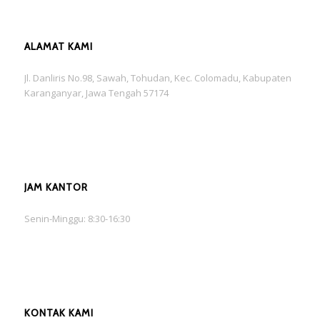
ALAMAT KAMI
Jl. Danliris No.98, Sawah, Tohudan, Kec. Colomadu, Kabupaten
Karanganyar, Jawa Tengah 57174
JAM KANTOR
Senin-Minggu: 8:30-16:30
KONTAK KAMI