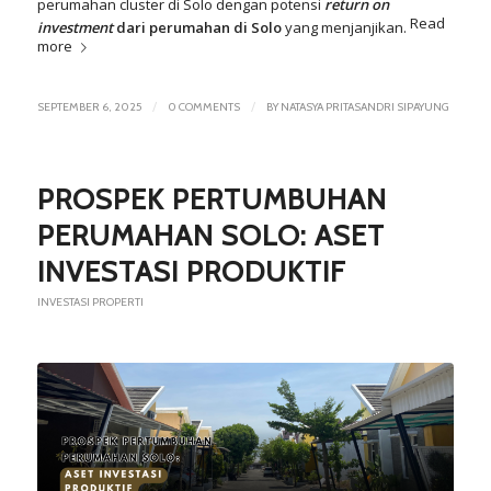
perumahan cluster di Solo dengan potensi
return on
Read
investment
dari perumahan di Solo
yang menjanjikan.
more
/
/
SEPTEMBER 6, 2025
0 COMMENTS
BY
NATASYA PRITASANDRI SIPAYUNG
PROSPEK PERTUMBUHAN
PERUMAHAN SOLO: ASET
INVESTASI PRODUKTIF
INVESTASI PROPERTI