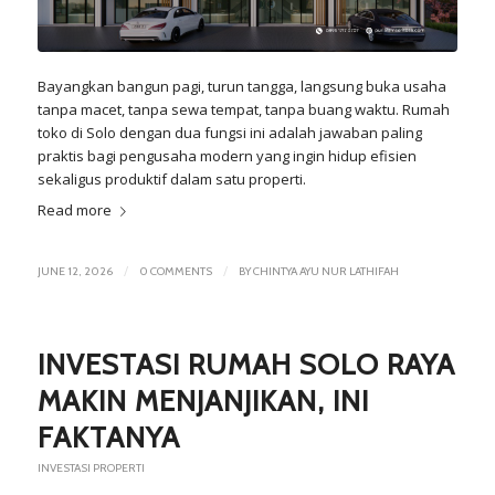
Bayangkan bangun pagi, turun tangga, langsung buka usaha
tanpa macet, tanpa sewa tempat, tanpa buang waktu. Rumah
toko di Solo dengan dua fungsi ini adalah jawaban paling
praktis bagi pengusaha modern yang ingin hidup efisien
sekaligus produktif dalam satu properti.
Read more
/
/
JUNE 12, 2026
0 COMMENTS
BY
CHINTYA AYU NUR LATHIFAH
INVESTASI RUMAH SOLO RAYA
MAKIN MENJANJIKAN, INI
FAKTANYA
INVESTASI PROPERTI