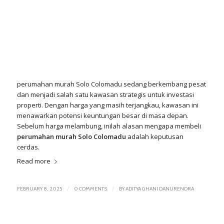
perumahan murah
Solo Colomadu
sedang berkembang pesat
dan menjadi salah satu kawasan strategis untuk investasi
properti. Dengan harga yang masih terjangkau, kawasan ini
menawarkan potensi keuntungan besar di masa depan.
Sebelum harga melambung, inilah alasan mengapa membeli
perumahan murah Solo Colomadu
adalah keputusan
cerdas.
Read more
/
/
FEBRUARY 8, 2025
0 COMMENTS
BY
ADITYA GHANI DANURENDRA