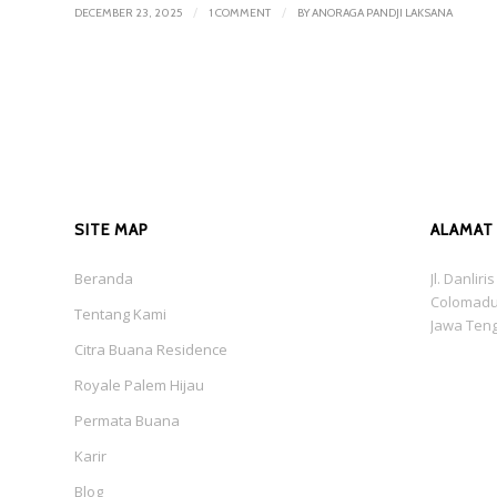
/
/
DECEMBER 23, 2025
1 COMMENT
BY
ANORAGA PANDJI LAKSANA
SITE MAP
ALAMAT
Beranda
Jl. Danlir
Colomadu
Tentang Kami
Jawa Ten
Citra Buana Residence
Royale Palem Hijau
Permata Buana
Karir
Blog