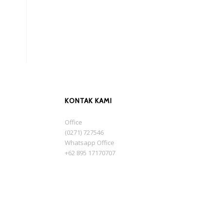
KONTAK KAMI
Office
(0271) 727546
Whatsapp Office
+62 895 17170707