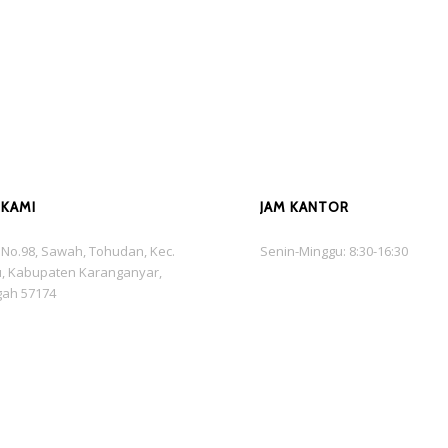
 KAMI
JAM KANTOR
is No.98, Sawah, Tohudan, Kec.
Senin-Minggu: 8:30-16:30
, Kabupaten Karanganyar,
gah 57174