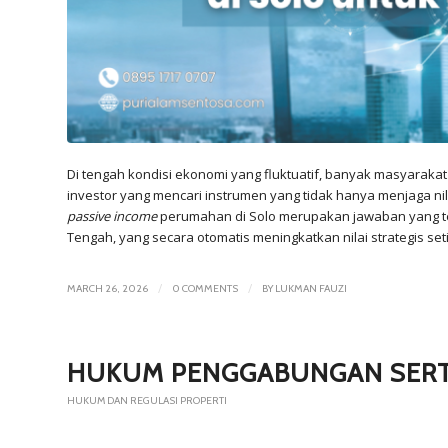
Di tengah kondisi ekonomi yang fluktuatif, banyak masyarakat
investor yang mencari instrumen yang tidak hanya menjaga ni
passive income
perumahan di Solo merupakan jawaban yang tep
Tengah, yang secara otomatis meningkatkan nilai strategis se
/
/
MARCH 26, 2026
0 COMMENTS
BY
LUKMAN FAUZI
HUKUM PENGGABUNGAN SERTI
HUKUM DAN REGULASI PROPERTI