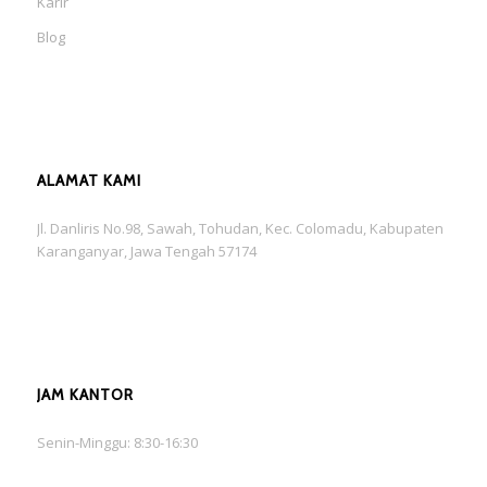
Karir
Blog
ALAMAT KAMI
Jl. Danliris No.98, Sawah, Tohudan, Kec. Colomadu, Kabupaten
Karanganyar, Jawa Tengah 57174
JAM KANTOR
Senin-Minggu: 8:30-16:30