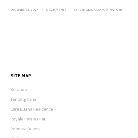
/
/
DECEMBER 5, 2024
0 COMMENTS
BY
FEBRIZKA AULIA MARINA PUTRI
SITE MAP
Beranda
Tentang Kami
Citra Buana Residence
Royale Palem Hijau
Permata Buana