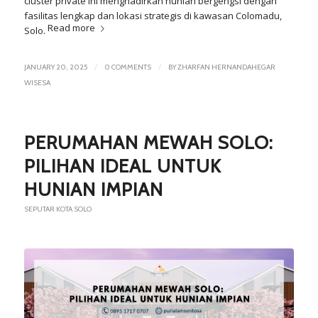
cluster private ini menghadirkan hunian bergengsi dengan
fasilitas lengkap dan lokasi strategis di kawasan Colomadu,
Read more
Solo.
/
/
JANUARY 20, 2025
0 COMMENTS
BY
ZHARFAN HERNANDAHEGAR
WISESA
PERUMAHAN MEWAH SOLO:
PILIHAN IDEAL UNTUK
HUNIAN IMPIAN
SEPUTAR KOTA SOLO