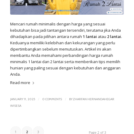
Mencari rumah minimalis dengan harga yang sesuai
kebutuhan bisa jadi tantangan tersendiri, terutama jika Anda
dihadapkan pada pilihan antara rumah
1 lantai
atau
2 lantai
.
Keduanya memiliki kelebihan dan kekurangan yang perlu
dipertimbangkan sebelum memutuskan. Artikel ini akan
membantu Anda memahami perbandingan harga rumah
minimalis 1 lantai dan 2 lantai serta memberikan tips memilih
hunian yang paling sesuai dengan kebutuhan dan anggaran
Anda.
Read more
/
/
JANUARY 11, 2025
0 COMMENTS
BY
ZHARFAN HERNANDAHEGAR
WISESA
1
2
3
Page 2 of 3