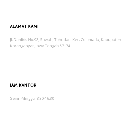
ALAMAT KAMI
Jl. Danliris No.98, Sawah, Tohudan, Kec. Colomadu, Kabupaten
Karanganyar, Jawa Tengah 57174
JAM KANTOR
Senin-Minggu: 8:30-16:30