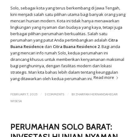
Solo
, sebagai kota yang terus berkembang di Jawa Tengah,
kini menjadi salah satu pilihan utama bagi banyak orang yang
mencari hunian modern. Kota ini tidak hanya menawarkan
lingkungan yang nyaman dan budaya yang kaya, tetapi juga
berbagai pilihan perumahan berkualitas. Salah satu
perumahan yang patut Anda pertimbangkan adalah
Citra
Buana Residence
dan
Citra Buana Residence 2
. Bagi anda
yang mencari info rumah Solo, kedua perumahan ini
dirancang khusus untuk memberikan kenyamanan maksimal
bagi penghuninya, dengan fasilitas modern dan lokasi
strategis. Mari kita bahas lebih dalam tentang keunggulan
Read more
yang ditawarkan oleh kedua perumahan ini.
/
/
FEBRUARY 7, 2025
2 COMMENTS
BY
ZHARFAN HERNANDAHEGAR
WISESA
PERUMAHAN SOLO BARAT:
INVESTASI HUNIAN NYAMAN