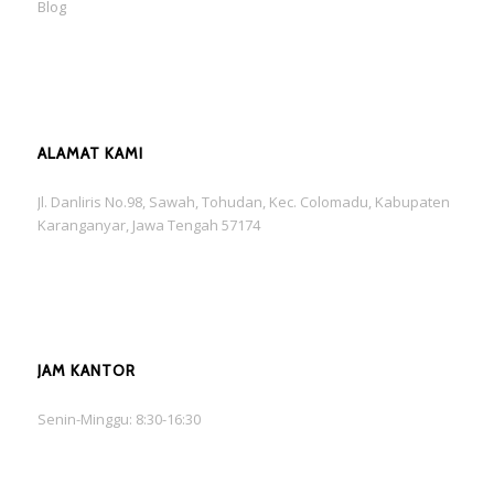
Blog
ALAMAT KAMI
Jl. Danliris No.98, Sawah, Tohudan, Kec. Colomadu, Kabupaten
Karanganyar, Jawa Tengah 57174
JAM KANTOR
Senin-Minggu: 8:30-16:30