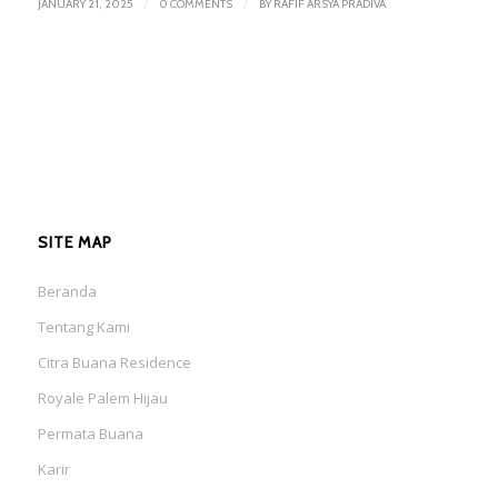
/
/
JANUARY 21, 2025
0 COMMENTS
BY
RAFIF ARSYA PRADIVA
SITE MAP
Beranda
Tentang Kami
Citra Buana Residence
Royale Palem Hijau
Permata Buana
Karir