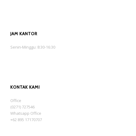
JAM KANTOR
Senin-Minggu: 8:30-16:30
KONTAK KAMI
Office
(0271) 727546
Whatsapp Office
+62 895 17170707