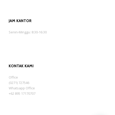
JAM KANTOR
Senin-Minggu: 8:30-16:30
KONTAK KAMI
Office
(0271) 727546
Whatsapp Office
+62 895 17170707