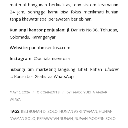
material bangunan berkualitas, dan sistem keamanan
24 jam, sehingga kamu bisa fokus menikmati hunian
tanpa khawatir soal perawatan berlebihan.
Kunjungi kantor penjualan:
Jl. Danliris No.98, Tohudan,
Colomadu, Karanganyar
Website:
purialamsentosa.com
Instagram:
@purialamsentosa
hubungi tim marketing langsung
Lihat Pilihan
Cluster
→
Konsultasi Gratis via WhatsApp
/
/
MAY 16, 2026
0 COMMENTS
BY
I MADE YUDHA AMBAR
WIJAYA
TAGS:
BELI RUMAH DI SOLO
,
HUNIAN ASRI NYAMAN
,
HUNIAN
NYAMAN SOLO
,
PERAWATAN RUMAH
,
RUMAH MODERN SOLO