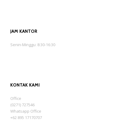
JAM KANTOR
Senin-Minggu: 8:30-16:30
KONTAK KAMI
Office
(0271) 727546
Whatsapp Office
+62 895 17170707