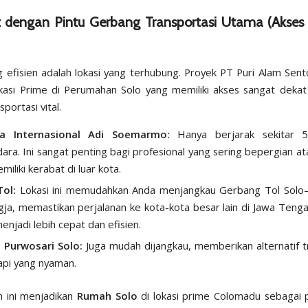
 dengan Pintu Gerbang Transportasi Utama (Akses
g efisien adalah lokasi yang terhubung. Proyek PT Puri Alam Sen
kasi Prime di Perumahan Solo yang memiliki akses sangat dekat
sportasi vital.
a Internasional Adi Soemarmo:
Hanya berjarak sekitar 5
ara. Ini sangat penting bagi profesional yang sering bepergian at
iliki kerabat di luar kota.
Tol:
Lokasi ini memudahkan Anda menjangkau Gerbang Tol Solo
gja, memastikan perjalanan ke kota-kota besar lain di Jawa Teng
enjadi lebih cepat dan efisien.
 Purwosari Solo:
Juga mudah dijangkau, memberikan alternatif t
api yang nyaman.
 ini menjadikan
Rumah Solo
di lokasi prime Colomadu sebagai pi