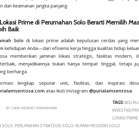
n dan keamanan jangka panjang.
Lokasi Prime di Perumahan Solo Berarti Memilih M
ih Baik
umah Solo
di lokasi prime adalah keputusan cerdas yang me
k kehidupan Anda—dari efisiensi kerja hingga kualitas hidup kelua
sa memberikan jaminan lokasi strategis, fasilitas modern, d
terbaik, menjadikannya bukan hanya tempat tinggal, tetapi ju
yang berharga.
ormasi lengkap seputar unit, fasilitas, dan inspirasi des
urialamsentosa.com
atau ikuti Instagram
@purialamsentosa
.
TAGS:
BELI R
/
BY
GANI HIDAYAT RAMADHAN
INVESTASI PR
LOKASI PRIME 
N SOLO
,
PERUMAHAN STRATEGIS SOLO
,
RUMAH MODERN SOLO