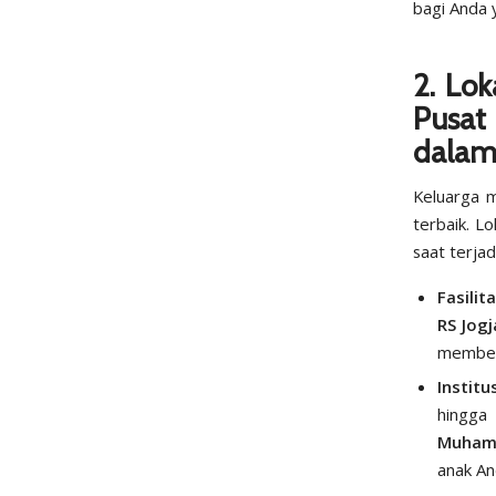
bagi Anda 
2. Lo
Pusat
dala
Keluarga m
terbaik. L
saat terja
Fasilit
RS Jogj
memberi
Institu
hingga
Muhamm
anak An