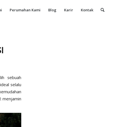
i
Perumahan Kami
Blog
Karir
Kontak
I
lih sebuah
deal selalu
 kemudahan
al: menjamin