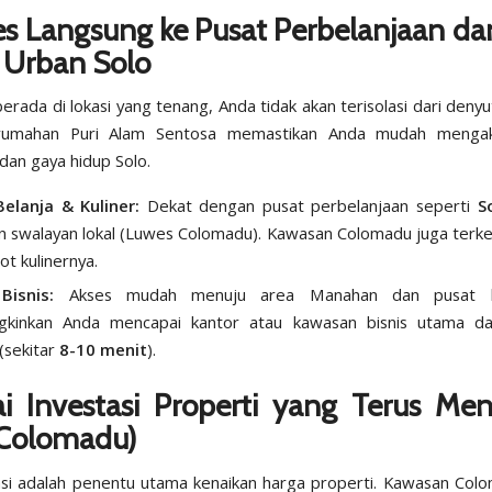
es Langsung ke Pusat Perbelanjaan d
 Urban Solo
rada di lokasi yang tenang, Anda tidak akan terisolasi dari denyu
rumahan Puri Alam Sentosa memastikan Anda mudah menga
dan gaya hidup Solo.
elanja & Kuliner:
Dekat dengan pusat perbelanjaan seperti
S
 swalayan lokal (Luwes Colomadu). Kawasan Colomadu juga terk
ot kulinernya.
Bisnis:
Akses mudah menuju area Manahan dan pusat k
kinkan Anda mencapai kantor atau kawasan bisnis utama d
 (sekitar
8-10 menit
).
ai Investasi Properti yang Terus Me
 Colomadu)
asi adalah penentu utama kenaikan harga properti. Kawasan Col