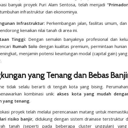
kasi banyak proyek Puri Alam Sentosa, telah menjadi
“Primado
tumbuhan infrastruktur dan ekonominya.
gunan Infrastruktur:
Perkembangan jalan, fasilitas umum, dan 
ndorong kenaikan nilai tanah di area ini.
taan Tinggi:
Dengan semakin banyaknya profesional dan kel
encari
Rumah Solo
dengan kualitas premium, permintaan hunian di
eningkat, menjamin potensi keuntungan modal (
capital gain
) yang
.
ngkungan yang Tenang dan Bebas Banji
me tidak selalu berarti di tengah kota yang bising. Perumaha
enawarkan kombinasi unik:
akses kota yang mudah denga
n yang tenang
.
, lokasi proyek telah melalui perencanaan matang untuk memasti
ari risiko banjir
, didukung dengan sistem drainase terstruktur da
awah tanah (seperti pada beberapa
cluster
unggulan) yang