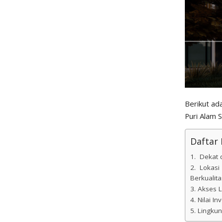
Berikut ad
Puri Alam 
Daftar I
1. Dekat 
2. Lokas
Berkualit
3. Akses 
4. Nilai I
5. Lingku