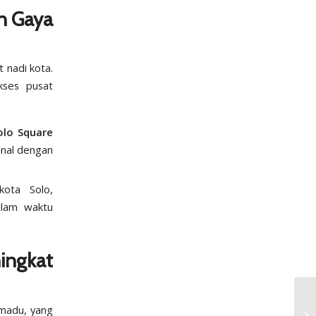
an Gaya
t nadi kota.
kses pusat
olo Square
enal dengan
ota Solo,
alam waktu
ningkat
omadu, yang