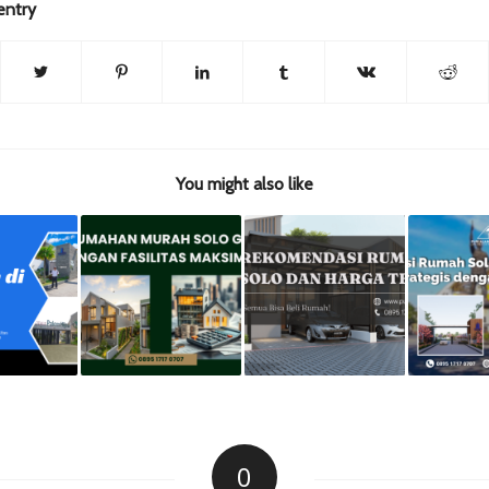
entry
You might also like
0