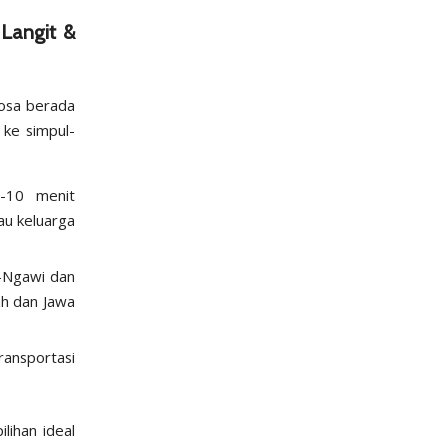
 Langit &
tosa berada
 ke simpul-
-10 menit
au keluarga
–Ngawi dan
ah dan Jawa
ransportasi
lihan ideal