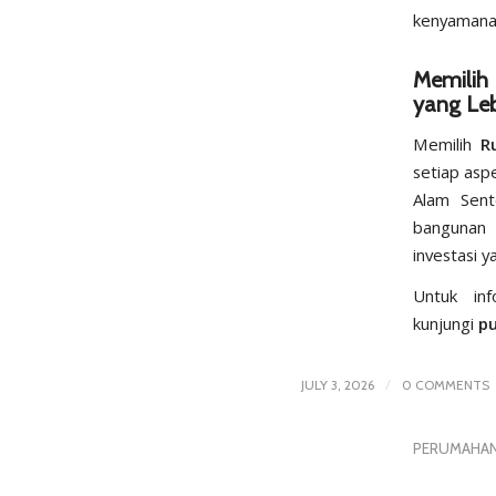
kenyamana
Memilih 
yang Leb
Memilih
R
setiap aspe
Alam Sento
bangunan 
investasi 
Untuk inf
kunjungi
p
/
JULY 3, 2026
0 COMMENTS
PERUMAHA