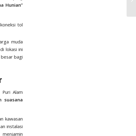
na Hunian”
koneksi tol
uarga muda
 lokasi ini
 besar bagi
r
n Puri Alam
n suasana
kan kawasan
n instalasi
 menjamin