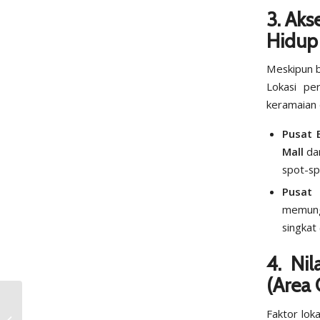
3. Aks
Hidup
Meskipun be
Lokasi pe
keramaian 
Pusat B
Mall
dan
spot-sp
Pusat 
memung
singkat
4. Nil
(Area
Panduan Rinci
Faktor lok
Angsuran Ringan