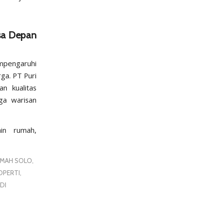
asa Depan
mpengaruhi
rga. PT Puri
an kualitas
ga warisan
ain rumah,
UMAH SOLO
,
OPERTI
,
DI