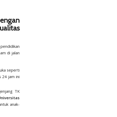
dengan
alitas
 pendidikan
am di jalan
ka seperti
as 24 jam ini
 jenjang TK
niversitas
untuk anak-