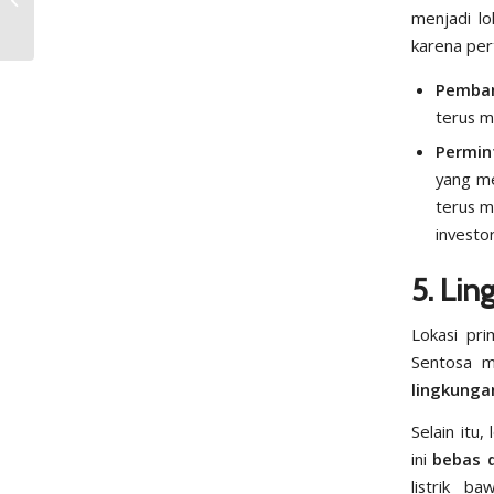
untuk Miliki Rumah di
menjadi lo
Solo
karena per
Pemban
terus me
Permin
yang m
terus m
investor
5. Li
Lokasi pri
Sentosa m
lingkunga
Selain itu
ini
bebas d
listrik b