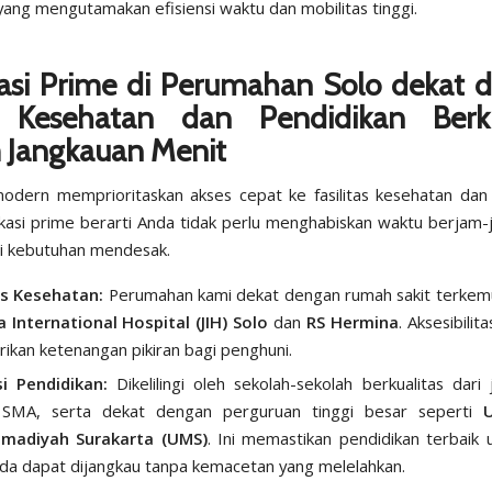
yang mengutamakan efisiensi waktu dan mobilitas tinggi.
kasi Prime di Perumahan Solo dekat 
 Kesehatan dan Pendidikan Berku
m
Jangkauan Menit
odern memprioritaskan akses cepat ke fasilitas kesehatan dan
okasi prime berarti Anda tidak perlu menghabiskan waktu berjam-j
di kebutuhan mendesak.
as Kesehatan:
Perumahan kami dekat dengan rumah sakit terkemu
a International Hospital (JIH) Solo
dan
RS Hermina
. Aksesibilit
kan ketenangan pikiran bagi penghuni.
si Pendidikan:
Dikelilingi oleh sekolah-sekolah berkualitas dari
 SMA, serta dekat dengan perguruan tinggi besar seperti
U
adiyah Surakarta (UMS)
. Ini memastikan pendidikan terbaik 
da dapat dijangkau tanpa kemacetan yang melelahkan.