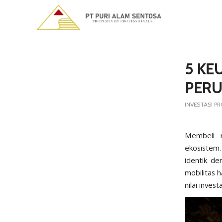
5 KE
PERU
INVESTASI PR
Membeli r
ekosistem. 
identik d
mobilitas h
nilai inves