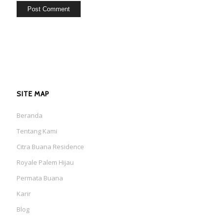
SITE MAP
Beranda
Tentang Kami
Citra Buana Residence
Royale Palem Hijau
Permata Buana
Karir
Blog