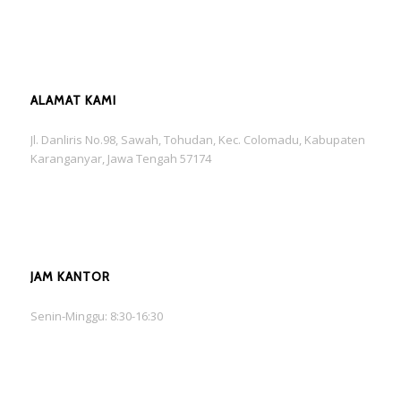
ALAMAT KAMI
Jl. Danliris No.98, Sawah, Tohudan, Kec. Colomadu, Kabupaten
Karanganyar, Jawa Tengah 57174
JAM KANTOR
Senin-Minggu: 8:30-16:30