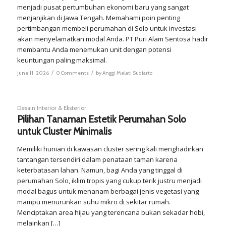
menjadi pusat pertumbuhan ekonomi baru yang sangat
menjanjikan di Jawa Tengah. Memahami poin penting
pertimbangan membeli perumahan di Solo untuk investasi
akan menyelamatkan modal Anda. PT Puri Alam Sentosa hadir
membantu Anda menemukan unit dengan potensi
keuntungan paling maksimal.
/
/
June 11, 2026
0 Comments
by
Anggi Melati Sudiarto
Desain Interior & Eksterior
Pilihan Tanaman Estetik Perumahan Solo
untuk Cluster Minimalis
Memiliki hunian di kawasan cluster sering kali menghadirkan
tantangan tersendiri dalam penataan taman karena
keterbatasan lahan. Namun, bagi Anda yang tinggal di
perumahan Solo, iklim tropis yang cukup terik justru menjadi
modal bagus untuk menanam berbagai jenis vegetasi yang
mampu menurunkan suhu mikro di sekitar rumah.
Menciptakan area hijau yang terencana bukan sekadar hobi,
melainkan […]