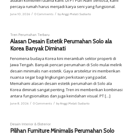
adalah komitmen utama kami. Di PT Puri Alam Sentosa, kami
percaya rumah harus menjadi karya seni yang fungsional.
/
/
June 10, 2026
0 Comments
by
Anggi Melati Sudiarto
Tren Perumahan Terbaru
Alasan Desain Estetik Perumahan Solo ala
Korea Banyak Diminati
Fenomena budaya Korea kini merambah sektor properti di
Jawa Tengah. Banyak pencari perumahan di Solo mulai melirik
desain minimalis nan estetik. Gaya arsitektur ini memberikan
nuansa segar bagi lingkungan perkotaan yang padat.
Memahami alasan desain estetik perumahan di Solo ala
Korea diminati sangat penting. Tren ini memberikan kombinasi
antara fungsionalitas dan juga keindahan visual. PT […]
/
/
June 8, 2026
0 Comments
by
Anggi Melati Sudiarto
Desain Interior & Eksterior
Pilihan Furniture Minimalis Perumahan Solo