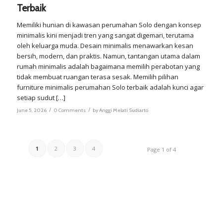
Terbaik
Memiliki hunian di kawasan perumahan Solo dengan konsep
minimalis kini menjadi tren yang sangat digemari, terutama
oleh keluarga muda. Desain minimalis menawarkan kesan
bersih, modern, dan praktis. Namun, tantangan utama dalam
rumah minimalis adalah bagaimana memilih perabotan yang
tidak membuat ruangan terasa sesak. Memilih pilihan
furniture minimalis perumahan Solo terbaik adalah kunci agar
setiap sudut […]
/
/
June 5, 2026
0 Comments
by
Anggi Melati Sudiarto
1
2
3
4
Page 1 of 4