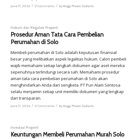
/
/
June 11, 2026
0 Comments
by
Anggi Melati Sudiarto
Hukum dan Regulasi Properti
Prosedur Aman Tata Cara Pembelian
Perumahan di Solo
Membeli perumahan di Solo adalah keputusan finansial
besar yang melibatkan aspek legalitas hukum. Calon pembeli
wajib memahami setiap langkah dokumen agar aset mereka
sepenuhnya terlindungi secara sah. Memahami prosedur
aman tata cara pembelian perumahan di Solo akan
menghindarkan Anda dari sengketa. PT Puri Alam Sentosa
selalu menjamin setiap unit memiliki dokumen yang lengkap
dan transparan.
/
/
June 11, 2026
0 Comments
by
Anggi Melati Sudiarto
Investasi Properti
Keuntungan Membeli Perumahan Murah Solo