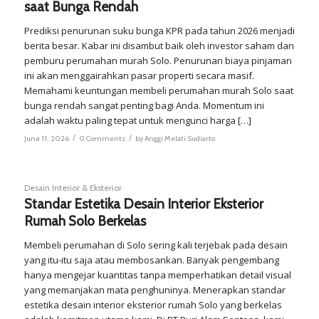
saat Bunga Rendah
Prediksi penurunan suku bunga KPR pada tahun 2026 menjadi
berita besar. Kabar ini disambut baik oleh investor saham dan
pemburu perumahan murah Solo. Penurunan biaya pinjaman
ini akan menggairahkan pasar properti secara masif.
Memahami keuntungan membeli perumahan murah Solo saat
bunga rendah sangat penting bagi Anda. Momentum ini
adalah waktu paling tepat untuk mengunci harga […]
/
/
June 11, 2026
0 Comments
by
Anggi Melati Sudiarto
Desain Interior & Eksterior
Standar Estetika Desain Interior Eksterior
Rumah Solo Berkelas
Membeli perumahan di Solo sering kali terjebak pada desain
yang itu-itu saja atau membosankan. Banyak pengembang
hanya mengejar kuantitas tanpa memperhatikan detail visual
yang memanjakan mata penghuninya. Menerapkan standar
estetika desain interior eksterior rumah Solo yang berkelas