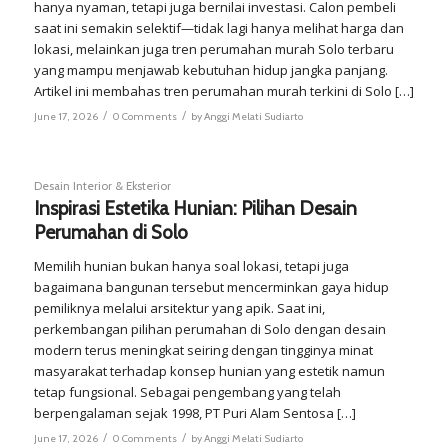
hanya nyaman, tetapi juga bernilai investasi. Calon pembeli
saat ini semakin selektif—tidak lagi hanya melihat harga dan
lokasi, melainkan juga tren perumahan murah Solo terbaru
yang mampu menjawab kebutuhan hidup jangka panjang.
Artikel ini membahas tren perumahan murah terkini di Solo […]
/
/
June 17, 2026
0 Comments
by
Anggi Melati Sudiarto
Desain Interior & Eksterior
Inspirasi Estetika Hunian: Pilihan Desain
Perumahan di Solo
Memilih hunian bukan hanya soal lokasi, tetapi juga
bagaimana bangunan tersebut mencerminkan gaya hidup
pemiliknya melalui arsitektur yang apik. Saat ini,
perkembangan pilihan perumahan di Solo dengan desain
modern terus meningkat seiring dengan tingginya minat
masyarakat terhadap konsep hunian yang estetik namun
tetap fungsional. Sebagai pengembang yang telah
berpengalaman sejak 1998, PT Puri Alam Sentosa […]
/
/
June 17, 2026
0 Comments
by
Anggi Melati Sudiarto