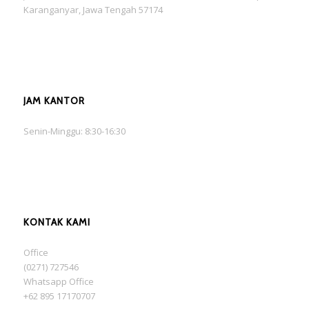
Karanganyar, Jawa Tengah 57174
JAM KANTOR
Senin-Minggu: 8:30-16:30
KONTAK KAMI
Office
(0271) 727546
Whatsapp Office
+62 895 17170707