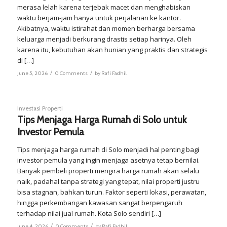
merasa lelah karena terjebak macet dan menghabiskan
waktu berjam-jam hanya untuk perjalanan ke kantor.
Akibatnya, waktu istirahat dan momen berharga bersama
keluarga menjadi berkurang drastis setiap harinya. Oleh
karena itu, kebutuhan akan hunian yang praktis dan strategis
di […]
/
/
June 5, 2026
0 Comments
by
Rafi Fadhil
Investasi Properti
Tips Menjaga Harga Rumah di Solo untuk
Investor Pemula
Tips menjaga harga rumah di Solo menjadi hal penting bagi
investor pemula yang ingin menjaga asetnya tetap bernilai.
Banyak pembeli properti mengira harga rumah akan selalu
naik, padahal tanpa strategi yang tepat, nilai properti justru
bisa stagnan, bahkan turun. Faktor seperti lokasi, perawatan,
hingga perkembangan kawasan sangat berpengaruh
terhadap nilai jual rumah. Kota Solo sendiri […]
/
/
June 4, 2026
0 Comments
by
Rafi Fadhil