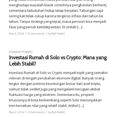
menghadapi masalah klasik contohnya penghasilan berhenti,
sementara kebutuhan hidup tetap berjalan. Tabungan saja
sering kali tidak cukup karena tergerus inflasi dari tahun ke
tahun. Tanpa strategi yang tepat, masa pensiun bisa menjadi
fase yang penuh ketidakpastian. Di sinilah […]
/
/
May 2, 2026
0 Comments
by
Rafi Fadhil
Investasi Properti
Investasi Rumah di Solo vs Crypto: Mana yang
Lebih Stabil?
Investasi Rumah di Solo vs Crypto menjadi topik yang semakin
relevan di tengah perubahan ekonomi digital. Banyak orang
tergiur dengan potensi keuntungan besar dari aset kripto,
namun tidak sedikit juga yang mengalami kerugian akibat
fluktuasi harga yang ekstrem. Sementara itu, properti
khususnya di kota berkembang seperti Solo menunjukkan
tren kenaikan nilai yang relatif stabil. Artikel […]
/
/
May 2, 2026
0 Comments
by
Rafi Fadhil