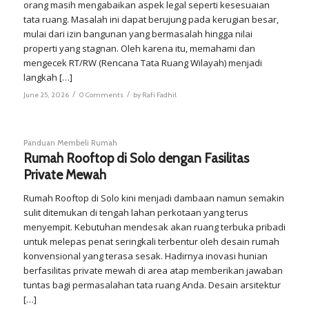
orang masih mengabaikan aspek legal seperti kesesuaian
tata ruang. Masalah ini dapat berujung pada kerugian besar,
mulai dari izin bangunan yang bermasalah hingga nilai
properti yang stagnan. Oleh karena itu, memahami dan
mengecek RT/RW (Rencana Tata Ruang Wilayah) menjadi
langkah […]
/
/
June 25, 2026
0 Comments
by
Rafi Fadhil
Panduan Membeli Rumah
Rumah Rooftop di Solo dengan Fasilitas
Private Mewah
Rumah Rooftop di Solo kini menjadi dambaan namun semakin
sulit ditemukan di tengah lahan perkotaan yang terus
menyempit. Kebutuhan mendesak akan ruang terbuka pribadi
untuk melepas penat seringkali terbentur oleh desain rumah
konvensional yang terasa sesak. Hadirnya inovasi hunian
berfasilitas private mewah di area atap memberikan jawaban
tuntas bagi permasalahan tata ruang Anda. Desain arsitektur
[…]