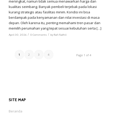
meningkat, namun tidak semua menawarkan harga dan
kualitas seimbang. Banyak pembeli terjebak pada lokasi
kurang strategis atau fasilitas minim. Kondisi ini bisa
berdampak pada kenyamanan dan nilai investasi di masa
depan. Oleh karena itu, penting memahami tren pasar dan
memilih perumahan yang tepat sesuai kebutuhan serta […]
/
/
April 30, 2026
0 Comments
by
Rafi Fadhil
1
2
3
4
Page 1 of 4
SITE MAP
Beranda