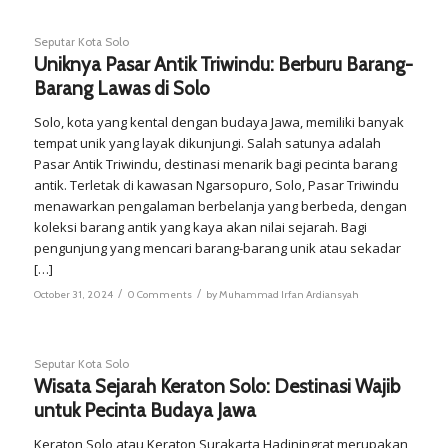
Seputar Kota Solo
Uniknya Pasar Antik Triwindu: Berburu Barang-
Barang Lawas di Solo
Solo, kota yang kental dengan budaya Jawa, memiliki banyak
tempat unik yang layak dikunjungi. Salah satunya adalah
Pasar Antik Triwindu, destinasi menarik bagi pecinta barang
antik. Terletak di kawasan Ngarsopuro, Solo, Pasar Triwindu
menawarkan pengalaman berbelanja yang berbeda, dengan
koleksi barang antik yang kaya akan nilai sejarah. Bagi
pengunjung yang mencari barang-barang unik atau sekadar
[…]
/
/
October 31, 2024
0 Comments
by
Muhammad Irfan Ardiansyah
Seputar Kota Solo
Wisata Sejarah Keraton Solo: Destinasi Wajib
untuk Pecinta Budaya Jawa
Keraton Solo atau Keraton Surakarta Hadiningrat merupakan