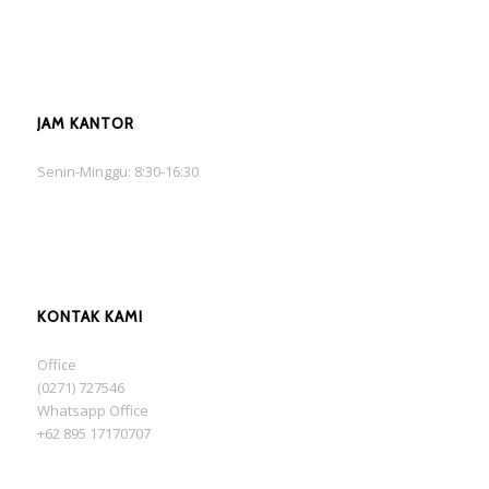
JAM KANTOR
Senin-Minggu: 8:30-16:30
KONTAK KAMI
Office
(0271) 727546
Whatsapp Office
+62 895 17170707