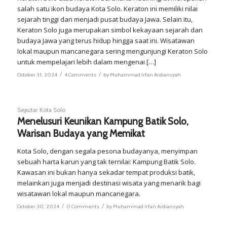
salah satu ikon budaya Kota Solo. Keraton ini memiliki nilai
sejarah tinggi dan menjadi pusat budaya Jawa. Selain itu,
Keraton Solo juga merupakan simbol kekayaan sejarah dan
budaya Jawa yang terus hidup hingga saat ini. Wisatawan
lokal maupun mancanegara sering mengunjungi Keraton Solo
untuk mempelajari lebih dalam mengenai […]
/
/
October 31, 2024
4 Comments
by
Muhammad Irfan Ardiansyah
Seputar Kota Solo
Menelusuri Keunikan Kampung Batik Solo,
Warisan Budaya yang Memikat
Kota Solo, dengan segala pesona budayanya, menyimpan
sebuah harta karun yang tak ternilai: Kampung Batik Solo.
Kawasan ini bukan hanya sekadar tempat produksi batik,
melainkan juga menjadi destinasi wisata yang menarik bagi
wisatawan lokal maupun mancanegara.
/
/
October 30, 2024
0 Comments
by
Muhammad Irfan Ardiansyah