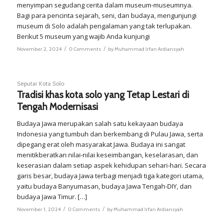
menyimpan segudang cerita dalam museum-museumnya.
Bagi para pencinta sejarah, seni, dan budaya, mengunjungi
museum di Solo adalah pengalaman yang tak terlupakan.
Berikut 5 museum yang wajib Anda kunjungi
/
/
November 2, 2024
0 Comments
by
Muhammad Irfan Ardiansyah
Seputar Kota Solo
Tradisi khas kota solo yang Tetap Lestari di
Tengah Modernisasi
Budaya Jawa merupakan salah satu kekayaan budaya
Indonesia yang tumbuh dan berkembang di Pulau Jawa, serta
dipegang erat oleh masyarakat Jawa. Budaya ini sangat
menitikberatkan nilai-nilai keseimbangan, keselarasan, dan
keserasian dalam setiap aspek kehidupan sehari-hari. Secara
garis besar, budaya Jawa terbagi menjadi tiga kategori utama,
yaitu budaya Banyumasan, budaya Jawa Tengah-DIY, dan
budaya Jawa Timur. […]
/
/
November 1, 2024
0 Comments
by
Muhammad Irfan Ardiansyah