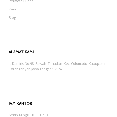
Permata Buana
Karir
Blog
ALAMAT KAMI
Jl. Danliris No.98, Sawah, Tohudan, Kec. Colomadu, Kabupaten
Karanganyar, Jawa Tengah 57174
JAM KANTOR
Senin-Minggu: 8:30-16:30