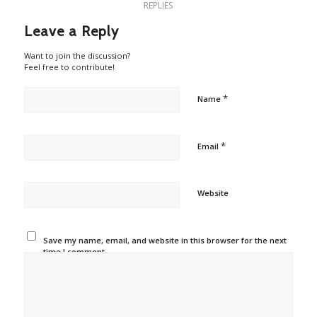
REPLIES
Leave a Reply
Want to join the discussion?
Feel free to contribute!
*
Name
*
Email
Website
Save my name, email, and website in this browser for the next
time I comment.