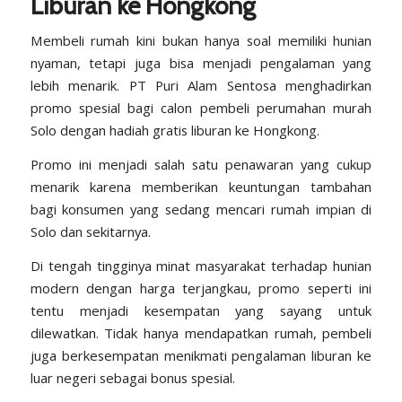
Liburan ke Hongkong
Membeli rumah kini bukan hanya soal memiliki hunian
nyaman, tetapi juga bisa menjadi pengalaman yang
lebih menarik. PT Puri Alam Sentosa menghadirkan
promo spesial bagi calon pembeli perumahan murah
Solo dengan hadiah gratis liburan ke Hongkong.
Promo ini menjadi salah satu penawaran yang cukup
menarik karena memberikan keuntungan tambahan
bagi konsumen yang sedang mencari rumah impian di
Solo dan sekitarnya.
Di tengah tingginya minat masyarakat terhadap hunian
modern dengan harga terjangkau, promo seperti ini
tentu menjadi kesempatan yang sayang untuk
dilewatkan. Tidak hanya mendapatkan rumah, pembeli
juga berkesempatan menikmati pengalaman liburan ke
luar negeri sebagai bonus spesial.