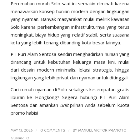
Perumahan murah Solo saat ini semakin diminati karena
menawarkan konsep hunian modern dengan lingkungan
yang nyaman. Banyak masyarakat mulai melirik kawasan
Solo karena perkembangan infrastrukturnya yang terus
meningkat, biaya hidup yang relatif stabil, serta suasana
kota yang lebih tenang dibanding kota besar lainnya.
PT Puri Alam Sentosa sendiri menghadirkan hunian yang
dirancang untuk kebutuhan keluarga masa kini, mulai
dari desain modern minimalis, lokasi strategis, hingga
lingkungan yang lebih privat dan nyaman untuk ditinggali.
Cari rumah nyaman di Solo sekaligus kesempatan gratis
liburan ke Hongkong? Segera hubungi
PT Puri Alam
Sentosa
dan amankan
unit
pilihan Anda sebelum kuota
promo habis!
/
/
MAY 13, 2026
0 COMMENTS
BY
MANUEL VICTOR PRANOTO
GUNARTO