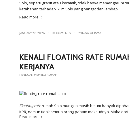
Solo
, seperti granit atau keramik, tidak hanya memengaruhi 
ketahanan terhadap iklim Solo yang hangat dan lembap.
Read more
/
/
JANUARY 22, 2026
0 COMMENTS
BY
INAYATUL ISMA
KENALI FLOATING RATE RUMA
KERJANYA
PANDUAN MEMBELI RUMAH
Floating rate
rumah Solo mungkin masih belum banyak dipahami 
KPR, namun tidak semua orang paham maksudnya. Maka dari it
Read more