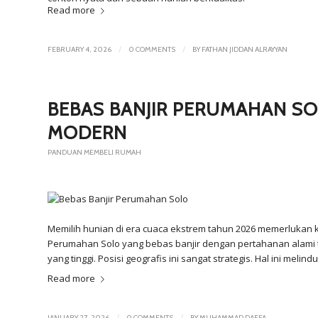
Read more
/
/
FEBRUARY 4, 2026
0 COMMENTS
BY
FATHAN JIDDAN ALRAYYAN
BEBAS BANJIR PERUMAHAN SOL
MODERN
PANDUAN MEMBELI RUMAH
Memilih hunian di era cuaca ekstrem tahun 2026 memerlukan k
Perumahan Solo yang bebas banjir dengan pertahanan alami ter
yang tinggi. Posisi geografis ini sangat strategis. Hal ini meli
Read more
/
/
JANUARY 27, 2026
0 COMMENTS
BY
MUHAMMAD DAFFA