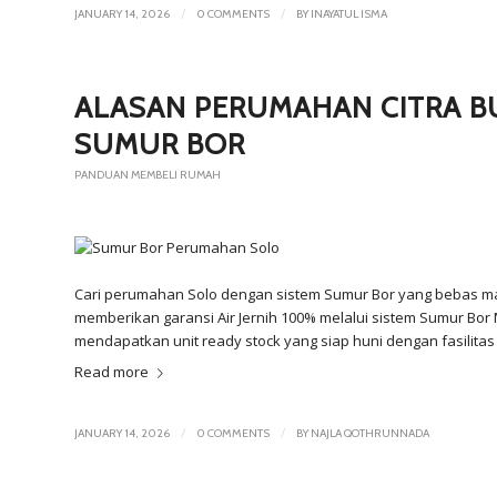
/
/
JANUARY 14, 2026
0 COMMENTS
BY
INAYATUL ISMA
ALASAN PERUMAHAN CITRA BU
SUMUR BOR
PANDUAN MEMBELI RUMAH
Cari perumahan Solo dengan sistem Sumur Bor yang bebas mas
memberikan garansi Air Jernih 100% melalui sistem Sumur Bor M
mendapatkan unit
ready stock
yang siap huni dengan fasilitas 
Read more
/
/
JANUARY 14, 2026
0 COMMENTS
BY
NAJLA QOTHRUNNADA