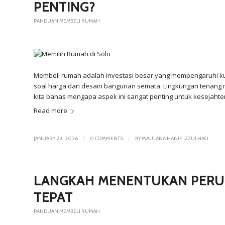
PENTING?
PANDUAN MEMBELI RUMAH
Membeli rumah adalah investasi besar yang mempengaruhi kual
soal harga dan desain bangunan semata. Lingkungan tenang me
kita bahas mengapa aspek ini sangat penting untuk kesejahte
Read more
/
/
JANUARY 23, 2026
0 COMMENTS
BY
MAULANA HANIF IZZULHAQ
LANGKAH MENENTUKAN PERU
TEPAT
PANDUAN MEMBELI RUMAH