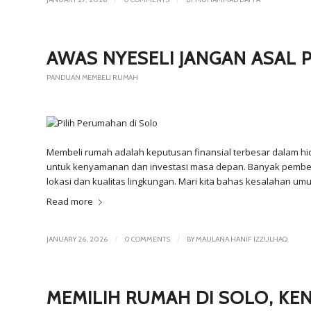
AWAS NYESEL! JANGAN ASAL 
PANDUAN MEMBELI RUMAH
Membeli rumah adalah keputusan finansial terbesar dalam hid
untuk kenyamanan dan investasi masa depan. Banyak pembel
lokasi dan kualitas lingkungan. Mari kita bahas kesalahan u
Read more
/
/
JANUARY 26, 2026
0 COMMENTS
BY
MAULANA HANIF IZZULHAQ
MEMILIH RUMAH DI SOLO, K