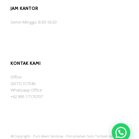
JAM KANTOR
Senin-Minggu: 8:30-16:30
KONTAK KAMI
Office
(0271) 727546
Whatsapp Office
+62 895 17170707
@Copyright - Puri Alam Sentosa - Perumahan Solo Terbaik dan