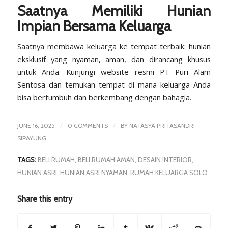
Saatnya Memiliki Hunian
Impian Bersama Keluarga
Saatnya membawa keluarga ke tempat terbaik: hunian
eksklusif yang nyaman, aman, dan dirancang khusus
untuk Anda. Kunjungi website resmi
PT Puri Alam
Sentosa
dan temukan tempat di mana keluarga Anda
bisa bertumbuh dan berkembang dengan bahagia.
/
/
JUNE 16, 2025
0 COMMENTS
BY
NATASYA PRITASANDRI
SIPAYUNG
TAGS:
BELI RUMAH
,
BELI RUMAH AMAN
,
DESAIN INTERIOR
,
HUNIAN ASRI
,
HUNIAN ASRI NYAMAN
,
RUMAH KELUARGA SOLO
Share this entry