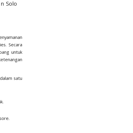
n Solo
kenyamanan
ies
. Secara
bang untuk
 ketenangan
 dalam satu
k.
sore.