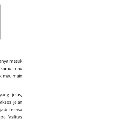
ganya masuk
u kamu mau
ak mau main
ang jelas,
akses jalan
jadi terasa
a fasilitas