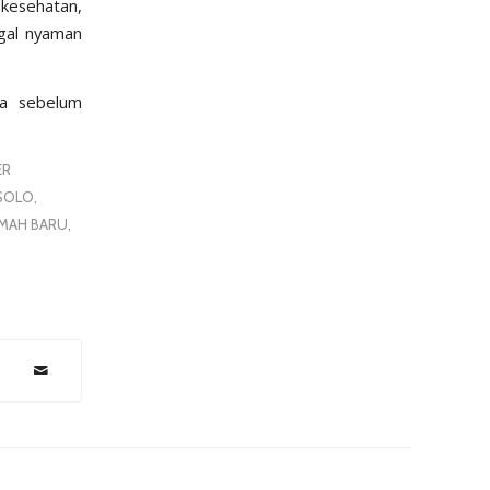
 kesehatan,
ggal nyaman
ga sebelum
ER
SOLO
,
UMAH BARU
,