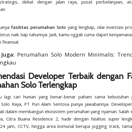
trategis, dekat dengan jalan raya, pusat perbelanjaan, atau
an.
danya
fasilitas perumahan Solo
yang lengkap, nilai investasi pr
 terus naik tiap tahunnya. Jadi, kamu nggak cuma dapet kenyamanan
finansial.
 Juga:
Perumahan Solo Modern Minimalis: Tren
angkau
endasi Developer Terbaik dengan Fas
ahan Solo Terlengkap
u lagi cari hunian yang benar-benar paham sama kebutuhan 
 Solo Raya,
PT Puri Alam Sentosa
punya jawabannya. Developer 
ail dalam membangun ekosistem perumahan yang nyaman. Salah 
ya,
Citra Buana Residence 2
, hadir dengan fasilitas super leng
24 jam, CCTV, hingga area komunal berupa
jogging track
, tam