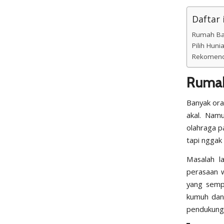
Daftar i
Rumah Ba
Pilih Huni
Rekomenda
Rumah
Banyak ora
akal. Nam
olahraga p
tapi nggak
Masalah l
perasaan w
yang sempi
kumuh dan 
pendukung 