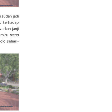
 sudah jadi
t terhadap
arkan janji
memicu
trend
olo sehari-