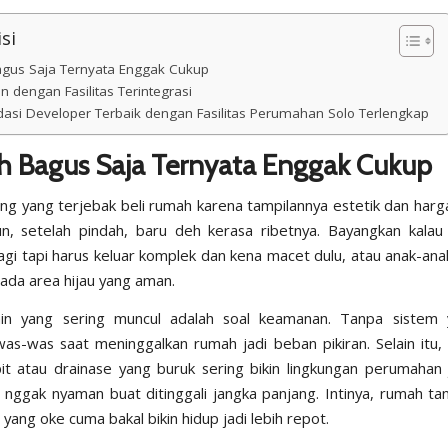
si
gus Saja Ternyata Enggak Cukup
an dengan Fasilitas Terintegrasi
si Developer Terbaik dengan Fasilitas Perumahan Solo Terlengkap
 Bagus Saja Ternyata Enggak Cukup
ng yang terjebak beli rumah karena tampilannya estetik dan har
un, setelah pindah, baru deh kerasa ribetnya. Bayangkan kala
agi tapi harus keluar komplek dan kena macet dulu, atau anak-an
 ada area hijau yang aman.
ain yang sering muncul adalah soal keamanan. Tanpa sistem y
as-was saat meninggalkan rumah jadi beban pikiran. Selain itu, 
t atau drainase yang buruk sering bikin lingkungan perumahan 
nggak nyaman buat ditinggali jangka panjang. Intinya, rumah tanp
yang oke cuma bakal bikin hidup jadi lebih repot.