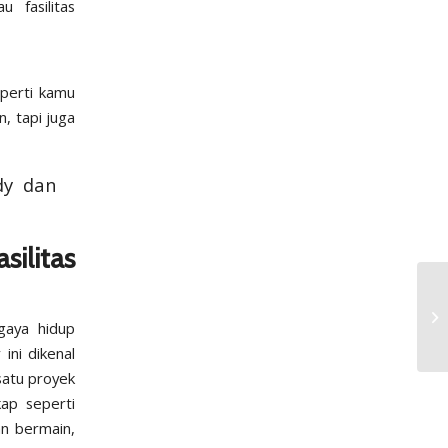
 fasilitas
operti kamu
, tapi juga
dy dan
ilitas
gaya hidup
ini dikenal
satu proyek
kap seperti
an bermain,