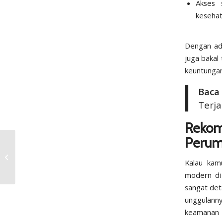
Akses s
kesehat
Dengan a
juga bakal
keuntungan 
Baca
Terj
Rekom
Perum
Cara Daftar KPR
Perumahan di Solo:
Kalau kam
Syarat Lengkap
modern di
sangat det
unggulann
keamanan 