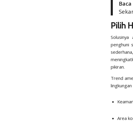
Baca 
Seka
Pilih 
Solusinya
penghuni s
sederhan
meningkatk
pikiran.
Trend
ame
lingkungan
Keaman
Area ko