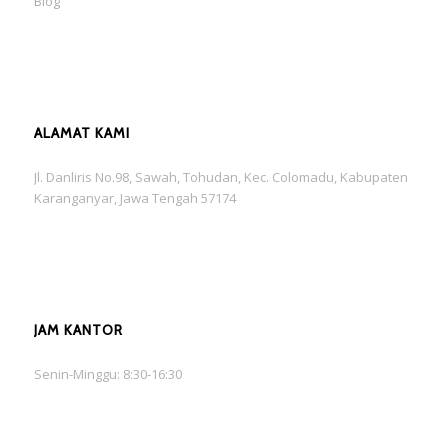
Blog
ALAMAT KAMI
Jl. Danliris No.98, Sawah, Tohudan, Kec. Colomadu, Kabupaten
Karanganyar, Jawa Tengah 57174
JAM KANTOR
Senin-Minggu: 8:30-16:30