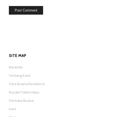
SITE MAP
Beranda
Tentang Kami
Citra Buana Residence
Royale Palem Hijau
Permata Buana
Karir