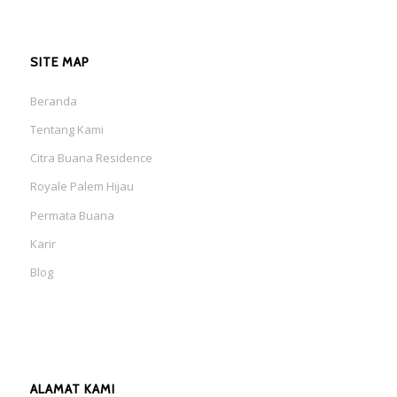
SITE MAP
Beranda
Tentang Kami
Citra Buana Residence
Royale Palem Hijau
Permata Buana
Karir
Blog
ALAMAT KAMI