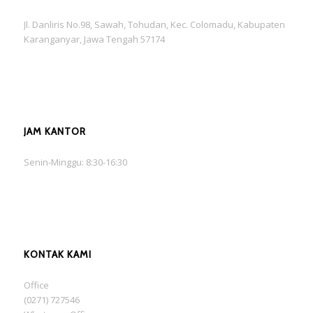
Jl. Danliris No.98, Sawah, Tohudan, Kec. Colomadu, Kabupaten
Karanganyar, Jawa Tengah 57174
JAM KANTOR
Senin-Minggu: 8:30-16:30
KONTAK KAMI
Office
(0271) 727546