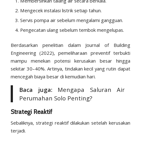
Membersihkan talang air secara berkala.
Mengecek instalasi listrik setiap tahun.
Servis pompa air sebelum mengalami gangguan.
Pengecatan ulang sebelum tembok mengelupas.
Berdasarkan penelitian dalam Journal of Building
Engineering (2022), pemeliharaan preventif terbukti
mampu menekan potensi kerusakan besar hingga
sekitar 30–40%. Artinya, tindakan kecil yang rutin dapat
mencegah biaya besar di kemudian hari.
Baca juga:
Mengapa Saluran Air
Perumahan Solo Penting?
Strategi Reaktif
Sebaliknya, strategi reaktif dilakukan setelah kerusakan
terjadi.