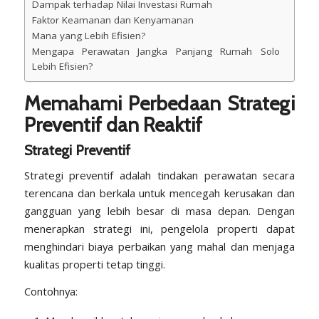
Dampak terhadap Nilai Investasi Rumah
Faktor Keamanan dan Kenyamanan
Mana yang Lebih Efisien?
Mengapa Perawatan Jangka Panjang Rumah Solo
Lebih Efisien?
Memahami Perbed
aan Strategi
Preventif dan Reaktif
Strategi Preventif
Strategi preventif
adalah tindakan perawatan secara
terencana dan berkala untuk mencegah kerusakan dan
gangguan yang lebih besar di masa depan. Dengan
menerapkan strategi ini, pengelola properti dapat
menghindari biaya perbaikan yang mahal dan menjaga
kualitas properti tetap tinggi.
Contohnya: