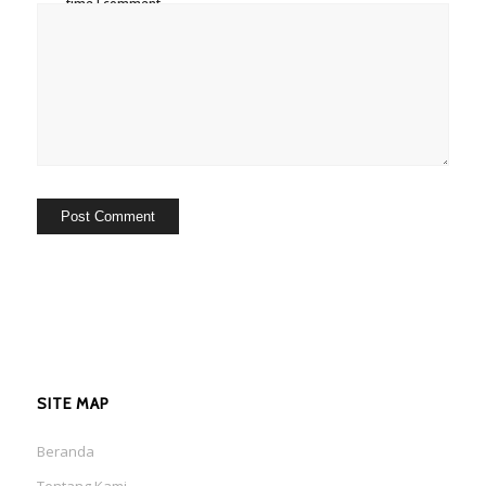
time I comment.
SITE MAP
Beranda