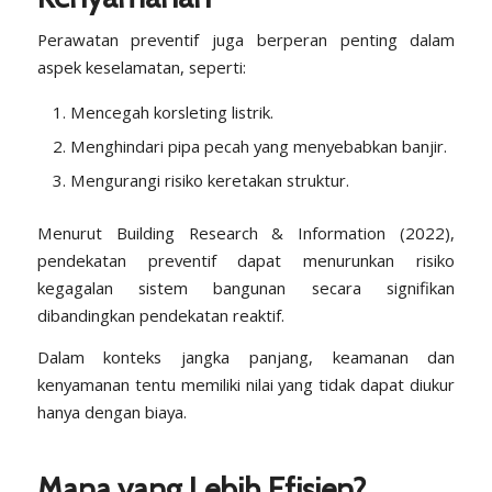
Perawatan preventif juga berperan penting dalam
aspek keselamatan, seperti:
Mencegah korsleting listrik.
Menghindari pipa pecah yang menyebabkan banjir.
Mengurangi risiko keretakan struktur.
Menurut Building Research & Information (2022),
pendekatan preventif dapat menurunkan risiko
kegagalan sistem bangunan secara signifikan
dibandingkan pendekatan reaktif.
Dalam konteks jangka panjang, keamanan dan
kenyamanan tentu memiliki nilai yang tidak dapat diukur
hanya dengan biaya.
Mana yang Lebih Efisien?