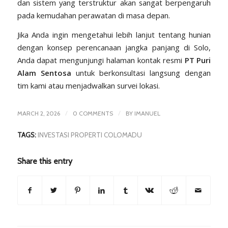
dan sistem yang terstruktur akan sangat berpengaruh
pada kemudahan perawatan di masa depan.
Jika Anda ingin mengetahui lebih lanjut tentang hunian
dengan konsep perencanaan jangka panjang di Solo,
Anda dapat mengunjungi halaman kontak resmi
PT
Puri
Alam Sentosa
untuk berkonsultasi langsung dengan
tim kami atau menjadwalkan survei lokasi.
/
/
MARCH 2, 2026
0 COMMENTS
BY
IMANUEL
TAGS:
INVESTASI PROPERTI COLOMADU
Share this entry