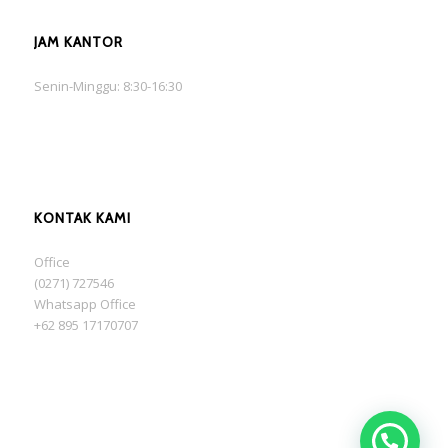
JAM KANTOR
Senin-Minggu: 8:30-16:30
KONTAK KAMI
Office
(0271) 727546
Whatsapp Office
+62 895 17170707