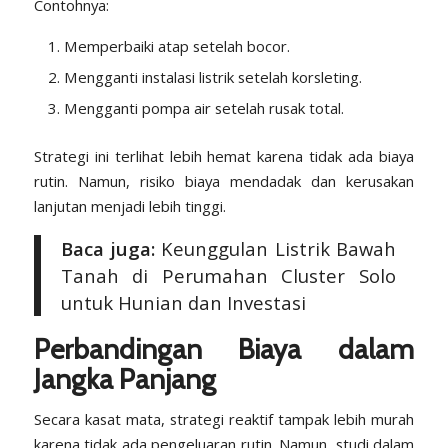
Contohnya:
Memperbaiki atap setelah bocor.
Mengganti instalasi listrik setelah korsleting.
Mengganti pompa air setelah rusak total.
Strategi ini terlihat lebih hemat karena tidak ada biaya
rutin. Namun, risiko biaya mendadak dan kerusakan
lanjutan menjadi lebih tinggi.
Baca juga:
Keunggulan Listrik Bawah
Tanah di Perumahan Cluster Solo
untuk Hunian dan Investasi
Perbandingan Biaya dalam
Jangka Panjang
Secara kasat mata, strategi reaktif tampak lebih murah
karena tidak ada pengeluaran rutin. Namun, studi dalam