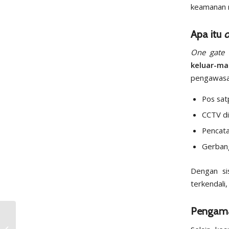
keamanan 
Apa itu
o
One gate 
keluar-m
pengawasan
Pos sa
CCTV di
Pencata
Gerbang
Dengan sis
terkendali
Pengama
Daerah Istimewa
Surakarta: Apa