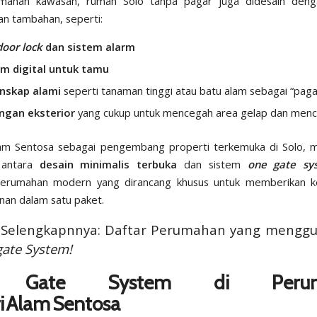
amanan kawasan, rumah Solo tanpa pagar juga didesain den
n tambahan, seperti:
oor lock
dan sistem alarm
om digital untuk tamu
anskap alami
seperti tanaman tinggi atau batu alam sebagai “pagar
ngan eksterior
yang cukup untuk mencegah area gelap dan menc
lam Sentosa sebagai pengembang properti terkemuka di Solo, 
 antara
desain minimalis terbuka
dan sistem
one gate sy
erumahan modern yang dirancang khusus untuk memberikan 
an dalam satu paket.
 Selengkapnnya: Daftar Perumahan yang mengg
ate System!
 Gate System di Perum
i Alam Sentosa