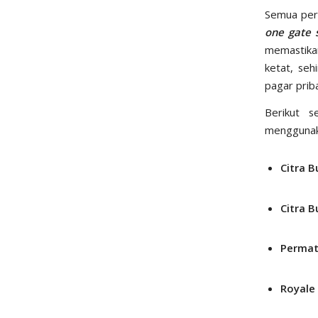
Semua per
one gate 
memastika
ketat, seh
pagar priba
Berikut 
mengguna
Citra 
Citra B
Permat
Royale