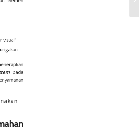
gan elemen
 visual”
urigakan
menerapkan
stem
pada
kenyamanan
unakan
ahan