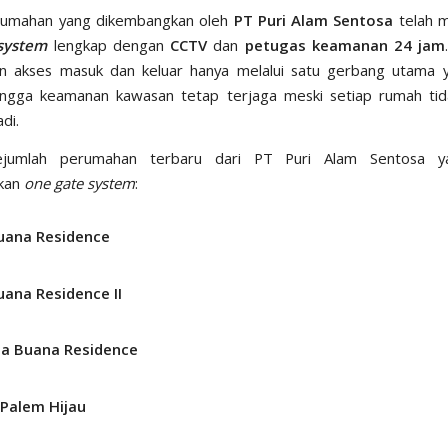
umahan yang dikembangkan oleh
PT Puri Alam Sentosa
telah 
system
lengkap dengan
CCTV
dan
petugas keamanan 24 jam
n akses masuk dan keluar hanya melalui satu gerbang utama y
ingga keamanan kawasan tetap terjaga meski setiap rumah tid
di.
sejumlah perumahan terbaru dari PT Puri Alam Sentosa y
kan
one gate system
:
Buana Residence
uana Residence II
a Buana Residence
 Palem Hijau