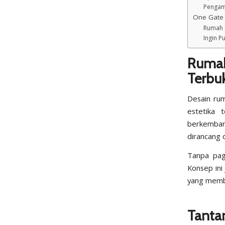
Pengam
One Gate 
Rumah s
Ingin 
Ruma
Terbuk
Desain ru
estetika 
berkembang
dirancang 
Tanpa paga
Konsep ini
yang memba
Tanta