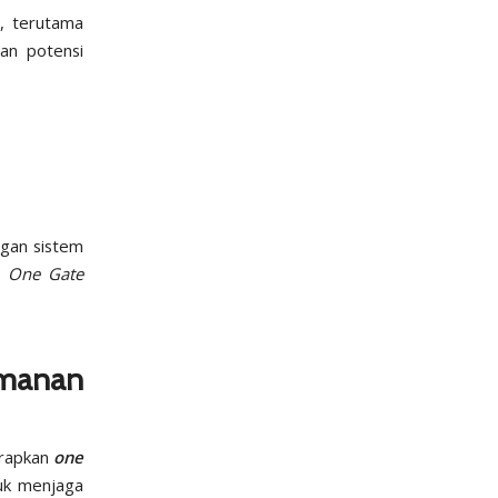
n, terutama
an potensi
ngan sistem
i
One Gate
amanan
erapkan
one
tuk menjaga