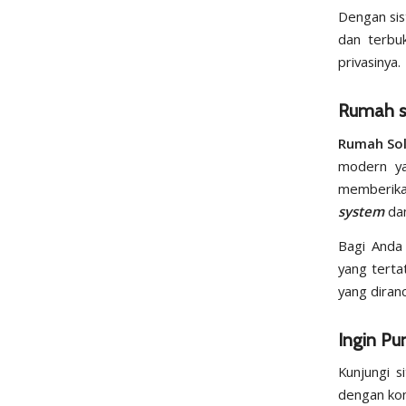
Dengan sis
dan terbu
privasinya.
Rumah so
Rumah Sol
modern ya
memberika
system
dan
Bagi Anda
yang terta
yang diran
Ingin P
Kunjungi s
dengan ko