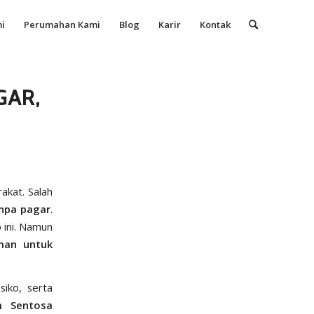
i
Perumahan Kami
Blog
Karir
Kontak
GAR,
akat. Salah
npa pagar
.
 ini. Namun
man untuk
siko, serta
m Sentosa