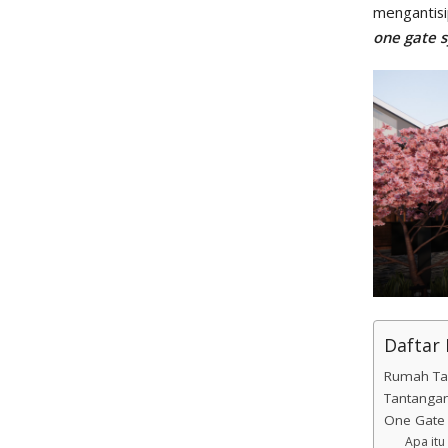
mengantisi
one gate 
Daftar I
Rumah Tan
Tantanga
One Gate 
Apa itu