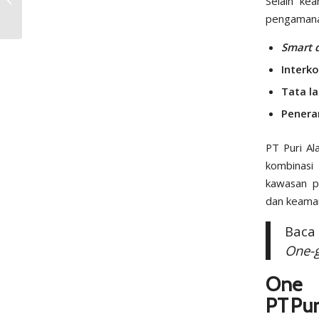
Selain ke
Efeknya ke Properti?
pengamana
Smart d
Interk
Tata l
Penera
PT Puri A
kombinasi
kawasan p
dan keaman
Baca
One-g
One
PT Pur