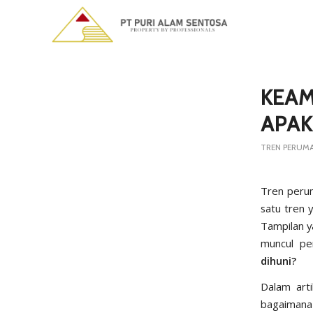
says:
says:
KEAM
APAK
TREN PERUM
Tren perum
satu tren 
Tampilan y
muncul pe
dihuni?
Dalam arti
bagaiman