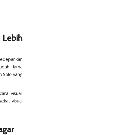
Lebih
gedepankan
sudah lama
n Solo yang
ara visual.
ekat visual
agar