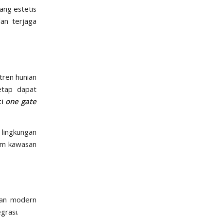
ang estetis
an terjaga
 tren hunian
etap dapat
ti
one gate
lingkungan
lam kawasan
an modern
grasi.