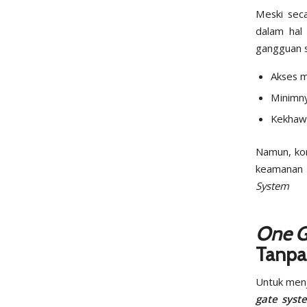
Meski seca
dalam hal
gangguan s
Akses m
Minimny
Kekhawa
Namun, kon
keamanan 
System
One G
Tanpa
Untuk men
gate syst