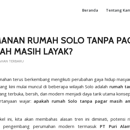
Beranda
Tentang Kam
ANAN RUMAH SOLO TANPA PA
AH MASIH LAYAK?
AHAN TERBARU
ahan terus berkembang mengikuti perubahan gaya hidup masyar
yang kini mulai muncul di beberapa wilayah Solo adalah
rumah ta
ang terbuka, bersih, dan modern menjadi daya tarik utama konsep
rtanyaan wajar:
apakah rumah Solo tanpa pagar masih a
kel ini, kita akan membahas alasan tren ini diminati, potensi ri
a pengembang perumahan modern termasuk
PT Puri Ala