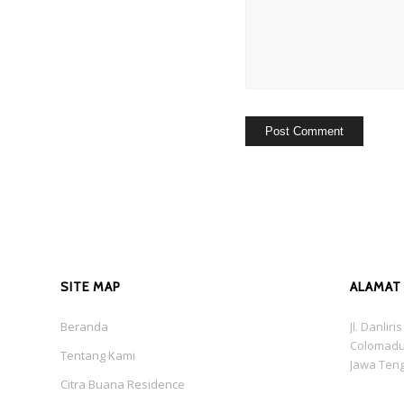
SITE MAP
ALAMAT
Beranda
Jl. Danlir
Colomadu
Tentang Kami
Jawa Ten
Citra Buana Residence