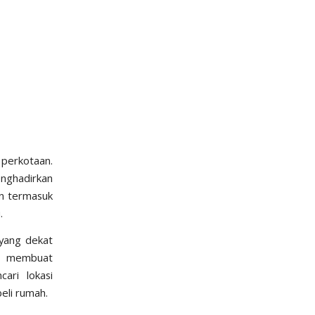
 perkotaan.
enghadirkan
an termasuk
.
 yang dekat
al, membuat
ari lokasi
eli rumah.