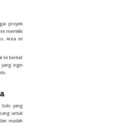
gai proyek
ini memiliki
. Area ini
l ini berkat
 yang ingin
lo.
sa
 Solo yang
ncang untuk
 dan mudah