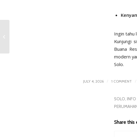
Kenyam
Kawasan Ruko dan
Ingin tahu 
Rumah di Solo Terbaik
Kunjungi s
untuk Memulai Usaha
Buana Resi
modern yan
Solo.
/
/
JULY 4, 2026
1 COMMENT
SOLO
,
INFO
PERUMAHA
Share this 