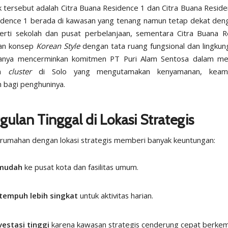
 tersebut adalah Citra Buana Residence 1 dan
Citra Buana Reside
dence 1 berada di kawasan yang tenang namun tetap dekat denga
rti sekolah dan pusat perbelanjaan, sementara Citra Buana R
an konsep
Korean Style
dengan tata ruang fungsional dan lingkun
uanya mencerminkan komitmen PT Puri Alam Sentosa dalam me
an
cluster
di Solo yang mengutamakan kenyamanan, keam
n bagi penghuninya.
ulan Tinggal di Lokasi Strategis
rumahan dengan lokasi strategis memberi banyak keuntungan:
mudah
ke pusat kota dan fasilitas umum.
tempuh lebih singkat
untuk aktivitas harian.
nvestasi tinggi
karena kawasan strategis cenderung cepat berke