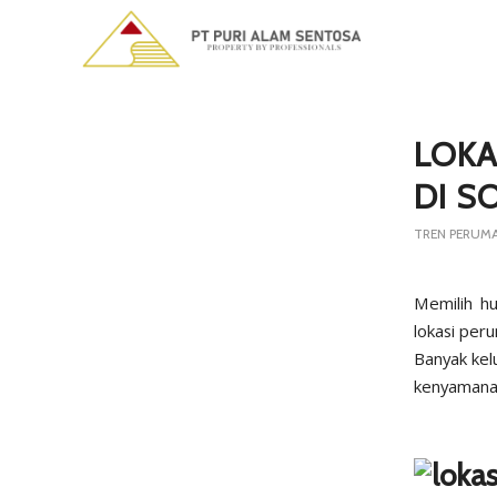
says:
LOKA
DI S
TREN PERUM
Memilih hu
lokasi pe
Banyak ke
kenyamanan