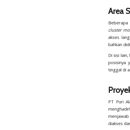
Area S
Beberapa 
cluster
mo
akses lan
bahkan did
Di sisi lai
posisinya 
tinggal di 
Proye
PT Puri A
menghadir
menjawab 
diakses dar