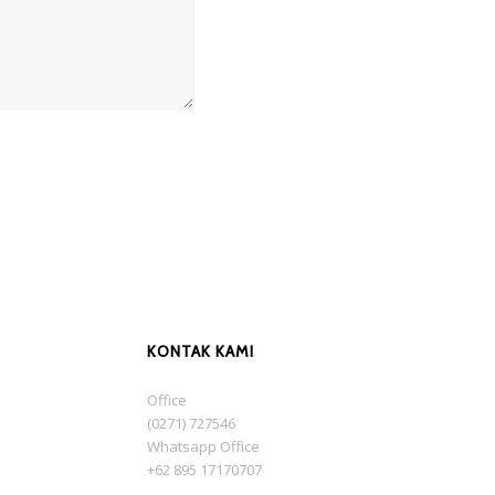
KONTAK KAMI
Office
(0271) 727546
Whatsapp Office
+62 895 17170707