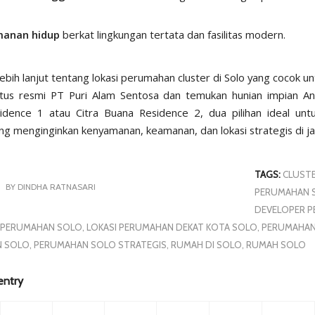
anan hidup
berkat lingkungan tertata dan fasilitas modern.
lebih lanjut tentang lokasi perumahan cluster di Solo yang cocok u
itus resmi
PT Puri Alam Sentosa
dan temukan hunian impian And
dence 1 atau Citra Buana Residence 2, dua pilihan ideal unt
g menginginkan kenyamanan, keamanan, dan lokasi strategis di j
TAGS:
CLUST
BY
DINDHA RATNASARI
PERUMAHAN 
DEVELOPER 
 PERUMAHAN SOLO
,
LOKASI PERUMAHAN DEKAT KOTA SOLO
,
PERUMAHAN
N SOLO
,
PERUMAHAN SOLO STRATEGIS
,
RUMAH DI SOLO
,
RUMAH SOLO
entry