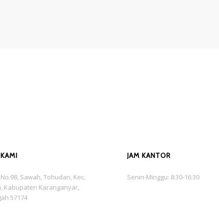
 KAMI
JAM KANTOR
is No.98, Sawah, Tohudan, Kec.
Senin-Minggu: 8:30-16:30
, Kabupaten Karanganyar,
gah 57174