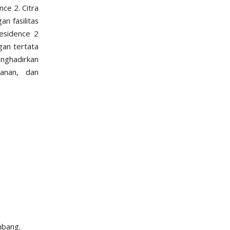
nce 2
. Citra
n fasilitas
esidence 2
gan tertata
nghadirkan
anan, dan
mbang.