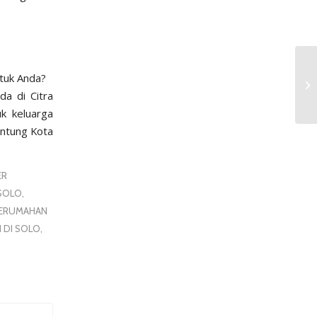
ntuk Anda?
a di Citra
uk keluarga
antung Kota
ER
SOLO
,
PERUMAHAN
 DI SOLO
,