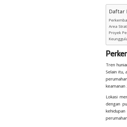
Daftar I
Perkemban
Area Strat
Proyek Pe
Keunggulan
Perke
Tren hunia
Selain itu
perumaha
keamanan 2
Lokasi men
dengan pus
kehidupan
perumaha