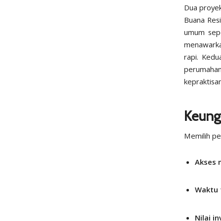
Dua proyek
Buana Resi
umum sepe
menawark
rapi. Ked
perumah
kepraktisa
Keungg
Memilih pe
Akses 
Waktu 
Nilai i