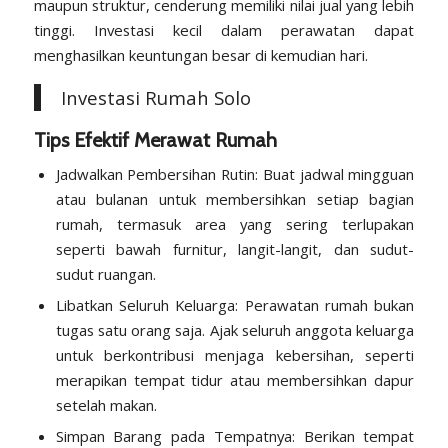
maupun struktur, cenderung memiliki nilai jual yang lebih
tinggi. Investasi kecil dalam perawatan dapat
menghasilkan keuntungan besar di kemudian hari.
Investasi Rumah Solo
Tips Efektif Merawat Rumah
Jadwalkan Pembersihan Rutin:
Buat jadwal mingguan
atau bulanan untuk membersihkan setiap bagian
rumah, termasuk area yang sering terlupakan
seperti bawah furnitur, langit-langit, dan sudut-
sudut ruangan.
Libatkan Seluruh Keluarga:
Perawatan rumah bukan
tugas satu orang saja. Ajak seluruh anggota keluarga
untuk berkontribusi menjaga kebersihan, seperti
merapikan tempat tidur atau membersihkan dapur
setelah makan.
Simpan Barang pada Tempatnya:
Berikan tempat