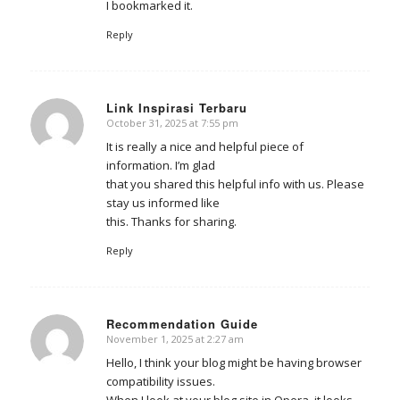
I bookmarked it.
Reply
Link Inspirasi Terbaru
October 31, 2025 at 7:55 pm
says:
It is really a nice and helpful piece of
information. I’m glad
that you shared this helpful info with us. Please
stay us informed like
this. Thanks for sharing.
Reply
Recommendation Guide
November 1, 2025 at 2:27 am
says:
Hello, I think your blog might be having browser
compatibility issues.