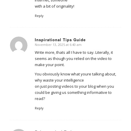
internet, someone
with a bit of originality!
Reply
Inspirational Tips Guide
November 13, 2025 at 6:40 am
says:
Write more, thats all I have to say. Literally, it
seems as though you relied on the video to
make your point.
You obviously know what youre talking about,
why waste your intelligence
on just posting videos to your blog when you
could be giving us something informative to
read?
Reply