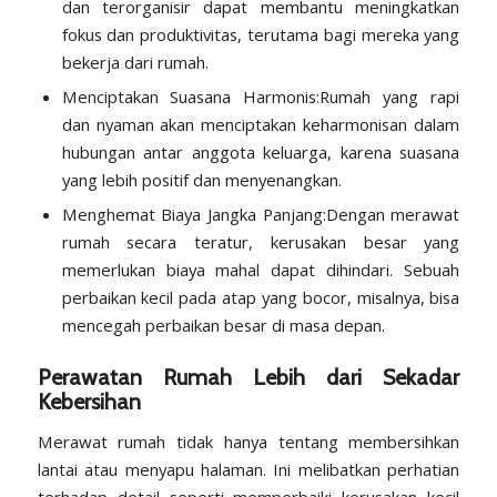
dan terorganisir dapat membantu meningkatkan
fokus dan produktivitas, terutama bagi mereka yang
bekerja dari rumah.
Menciptakan Suasana Harmonis:Rumah yang rapi
dan nyaman akan menciptakan keharmonisan dalam
hubungan antar anggota keluarga, karena suasana
yang lebih positif dan menyenangkan.
Menghemat Biaya Jangka Panjang:Dengan merawat
rumah secara teratur, kerusakan besar yang
memerlukan biaya mahal dapat dihindari. Sebuah
perbaikan kecil pada atap yang bocor, misalnya, bisa
mencegah perbaikan besar di masa depan.
Perawatan Rumah Lebih dari Sekadar
Kebersihan
Merawat rumah tidak hanya tentang membersihkan
lantai atau menyapu halaman. Ini melibatkan perhatian