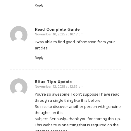
Reply
Read Complete Guide
November 10, 2025 at 10:17 pm
says:
I was able to find good information from your
articles.
Reply
Situs Tips Update
November 12, 2025 at 12:39 pm
says:
You’re so awesome! I don’t suppose I have read
through a single thing like this before.
So nice to discover another person with genuine
thoughts on this
subject. Seriously.. thank you for starting this up.
This website is one thing that is required on the