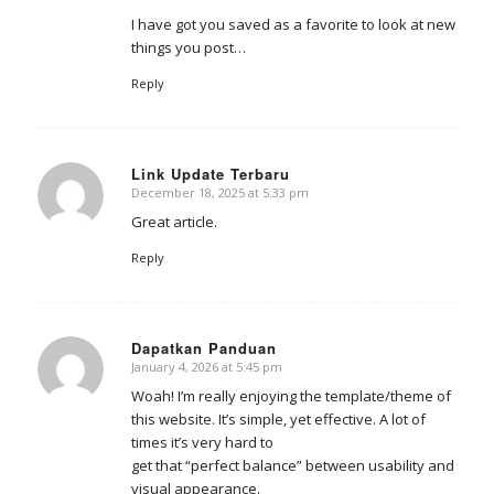
I have got you saved as a favorite to look at new
things you post…
Reply
Link Update Terbaru
December 18, 2025 at 5:33 pm
says:
Great article.
Reply
Dapatkan Panduan
January 4, 2026 at 5:45 pm
says:
Woah! I’m really enjoying the template/theme of
this website. It’s simple, yet effective. A lot of
times it’s very hard to
get that “perfect balance” between usability and
visual appearance.