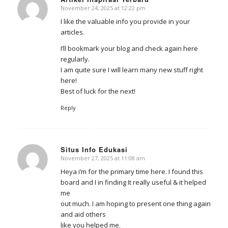
November 24, 2025 at 12:22 pm
says:
I like the valuable info you provide in your
articles.
I’ll bookmark your blog and check again here
regularly.
I am quite sure I will learn many new stuff right
here!
Best of luck for the next!
Reply
Situs Info Edukasi
November 27, 2025 at 11:08 am
says:
Heya i’m for the primary time here. I found this
board and I in finding It really useful & it helped
me
out much. I am hoping to present one thing again
and aid others
like you helped me.