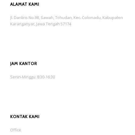
ALAMAT KAMI
Jl. Danliris No.98, Sawah, Tohudan, Kec. Colomadu, Kabupaten
Karanganyar, Jawa Tengah 57174
JAM KANTOR
Senin-Minggu: 8:30-16:30
KONTAK KAMI
Office