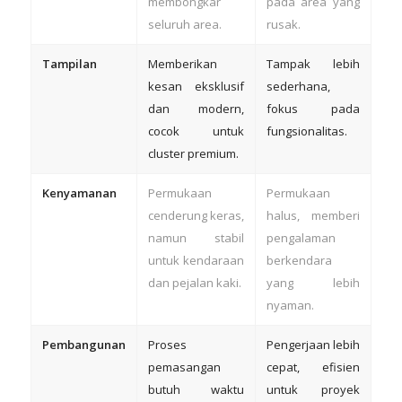
membongkar
pada area yang
seluruh area.
rusak.
Tampilan
Memberikan
Tampak lebih
kesan eksklusif
sederhana,
dan modern,
fokus pada
cocok untuk
fungsionalitas.
cluster premium.
Kenyamanan
Permukaan
Permukaan
cenderung keras,
halus, memberi
namun stabil
pengalaman
untuk kendaraan
berkendara
dan pejalan kaki.
yang lebih
nyaman.
Pembangunan
Proses
Pengerjaan lebih
pemasangan
cepat, efisien
butuh waktu
untuk proyek