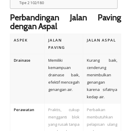
Tipe 2 102/180
Perbandingan Jalan Paving
dengan Aspal
ASPEK
JALAN
JALAN ASPAL
PAVING
Drainase
Memiliki
Kurang baik,
kemampuan
cenderung
drainase baik,
menimbulkan
efektif mencegah
genangan
genangan air.
karena sifatnya
kedap air.
Perawatan
Praktis, cukup
Perbaikan
mengganti blok
membutuhkan
yang rusak tanpa
pelapisan ulang