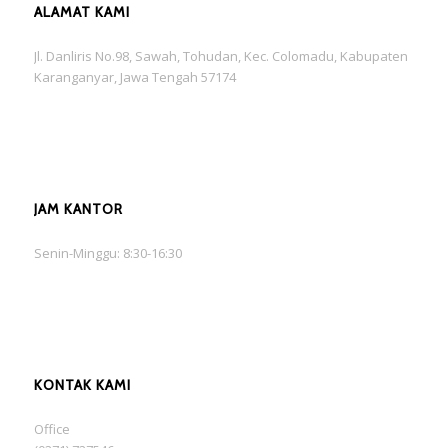
ALAMAT KAMI
Jl. Danliris No.98, Sawah, Tohudan, Kec. Colomadu, Kabupaten
Karanganyar, Jawa Tengah 57174
JAM KANTOR
Senin-Minggu: 8:30-16:30
KONTAK KAMI
Office