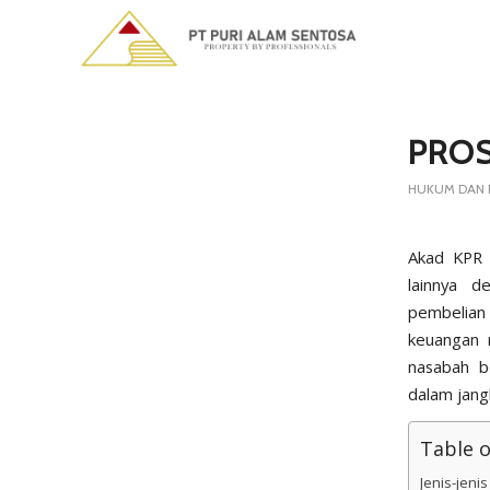
says:
PROS
HUKUM DAN R
Akad KPR 
lainnya d
pembelian 
keuangan 
nasabah b
dalam jang
Table 
Jenis-jeni