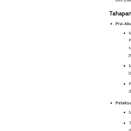
Tahapan
Pra-Ak
M
P
s
p
M
l
P
d
Pelaks
M
T
d