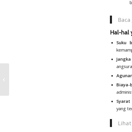
b
Baca 
Hal-hal 
Suku b
kemampu
Jangka
angsura
Investasi Properti?
Agunan
Pilihan Cerdas untuk
Biaya-
Masa Depan
administ
Syarat
yang te
Liha