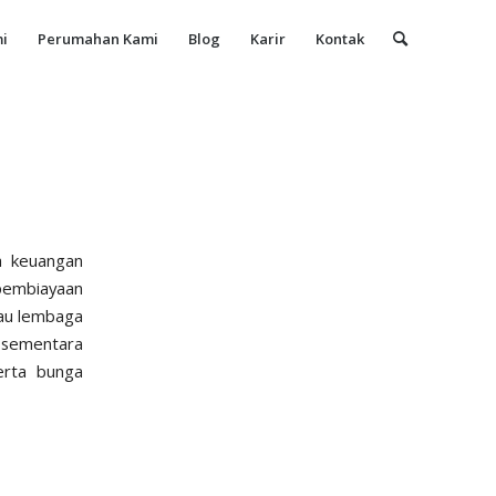
i
Perumahan Kami
Blog
Karir
Kontak
a keuangan
pembiayaan
tau lembaga
 sementara
erta bunga