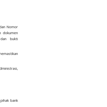
 dan Nomor
an dokumen
 dan bukti
 memastikan
dministrasi,
 pihak bank