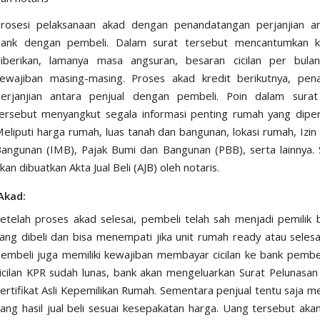
rosesi pelaksanaan akad dengan penandatangan perjanjian an
ank dengan pembeli. Dalam surat tersebut mencantumkan k
iberikan, lamanya masa angsuran, besaran cicilan per bula
ewajiban masing-masing. Proses akad kredit berikutnya, pen
erjanjian antara penjual dengan pembeli. Poin dalam surat 
ersebut menyangkut segala informasi penting rumah yang diperj
eliputi harga rumah, luas tanah dan bangunan, lokasi rumah,
Izin
angunan (IMB)
, Pajak Bumi dan Bangunan (PBB), serta lainnya. 
kan dibuatkan Akta Jual Beli (AJB) oleh notaris.
Akad:
etelah proses akad selesai, pembeli telah sah menjadi pemilik
ang dibeli dan bisa menempati jika unit rumah ready atau selesa
embeli juga memiliki kewajiban membayar cicilan ke bank pember
icilan KPR sudah lunas, bank akan mengeluarkan Surat Pelunasa
ertifikat Asli Kepemilikan Rumah. Sementara penjual tentu saja 
ang hasil jual beli sesuai kesepakatan harga. Uang tersebut akan