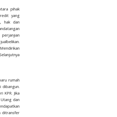
tara pihak
redit yang
n, hak dan
andatangan
perjanjian
ualbelikan.
 Mendirikan
Selanjutnya
 baru rumah
i dibangun.
i KPR. Jika
n Utang dan
mendapatkan
 ditransfer