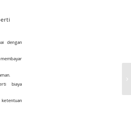
erti
uai dengan
k membayar
aman.
rti biaya
 ketentuan