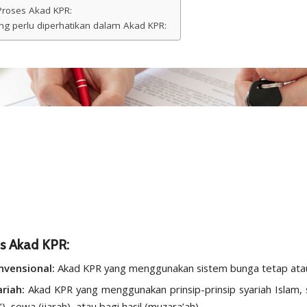
roses Akad KPR:
ang perlu diperhatikan dalam Akad KPR:
nis Akad KPR:
nvensional:
Akad KPR yang menggunakan sistem bunga tetap atau 
riah:
Akad KPR yang menggunakan prinsip-prinsip syariah Islam, s
i’), sewa (ijarah), atau bagi hasil (muzara’ah).