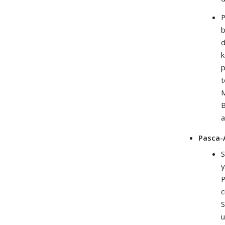
P
b
d
k
p
t
M
B
a
Pasca-
S
y
P
c
S
u