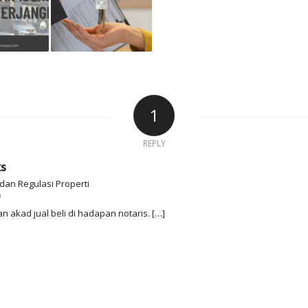
1
REPLY
ks
an Regulasi Properti
m
 akad jual beli di hadapan notaris. […]