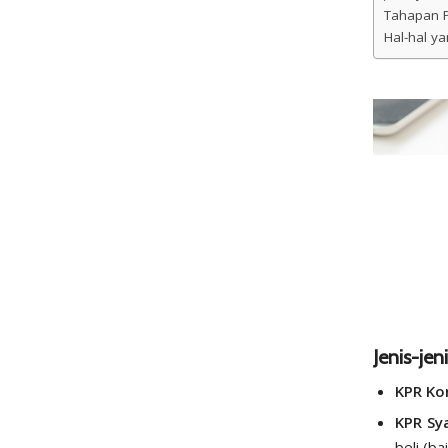
Tahapan P
Hal-hal y
Jenis-je
KPR Ko
KPR Sya
beli (ba