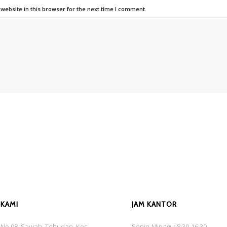
ebsite in this browser for the next time I comment.
 KAMI
JAM KANTOR
is No.98, Sawah, Tohudan, Kec.
Senin-Minggu: 8:30-16:30