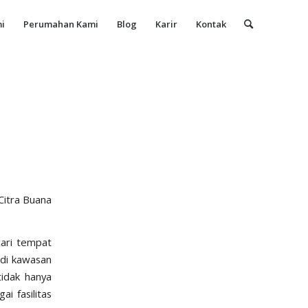
i
Perumahan Kami
Blog
Karir
Kontak
itra Buana
cari tempat
 di kawasan
idak hanya
i fasilitas