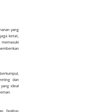
amanan yang
aga ketat,
t memasuki
 memberikan
 berkumpul,
eeting dan
 yang ideal
 teman.
 fasilitas