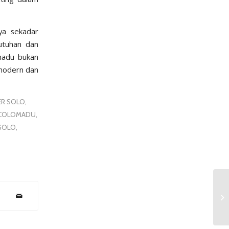
nya sekadar
utuhan dan
madu bukan
 modern dan
ER SOLO
,
 COLOMADU
,
SOLO
,