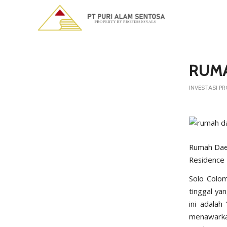
says:
says:
RUM
INVESTASI PR
Rumah Dae
Residence
Solo
Colo
tinggal ya
ini adala
menawarkan