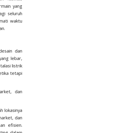
ermain yang
gi seluruh
mati waktu
an.
 desain dan
yang lebar,
asi listrik
tika tetapi
arket, dan
h lokasinya
market, dan
n efisien.
enting dalam