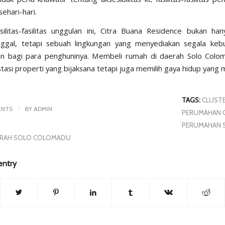
ehari-hari.
ilitas-fasilitas unggulan ini, Citra Buana Residence bukan ha
nggal, tetapi sebuah lingkungan yang menyediakan segala keb
n bagi para penghuninya. Membeli rumah di daerah Solo Colo
stasi properti yang bijaksana tetapi juga memilih gaya hidup yang
.
TAGS:
CLUST
/
ENTS
BY
ADMIN
PERUMAHAN
PERUMAHAN 
RAH SOLO COLOMADU
entry