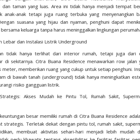
 dan taman yang luas. Area ini tidak hanya menjadi tempat b
k anak-anak tetapi juga ruang terbuka yang menyenangkan ba
 Dengan suasana yang hijau dan nyaman, penghuni dapat menik
s bersama keluarga tanpa harus meninggalkan lingkungan perumah
n Lebar dan Instalasi Listrik Underground
 tidak hanya terlihat dari interior rumah, tetapi juga dari
tur di sekitarnya. Citra Buana Residence menawarkan row jalan 
 meter, memberikan ruang yang cukup untuk setiap penghuni. Instal
am di bawah tanah (underground) tidak hanya meningkatkan este
angi risiko gangguan listrik.
 Strategis: Akses Mudah ke Pintu Tol, Rumah Sakit, Superm
 keuntungan besar memiliki rumah di
Citra Buana Residence
adala
t strategis. Terletak dekat dengan pintu tol, rumah sakit, super
idikan, membuat aktivitas sehari-hari menjadi lebih mudah da
dak perlu khawatir tentang aksesibilitas ke fasilitas-fasilitas p