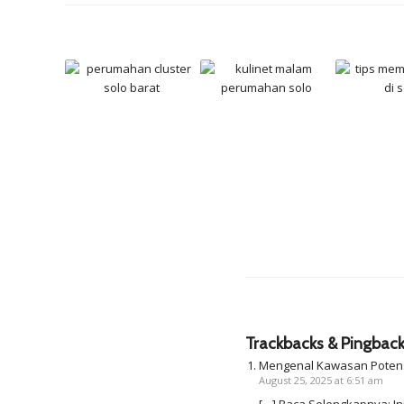
Trackbacks & Pingbac
Mengenal Kawasan Potensi
August 25, 2025 at 6:51 am
[…] Baca Selengkapnya: I