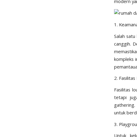
modern ya
1. Keaman
Salah satu
canggih. 
memastika
kompleks i
pemantauan
2. Fasilit
Fasilitas 
tetapi ju
gathering.
untuk berd
3. Playgro
Untuk kel