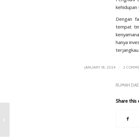
kehidupan s
Dengan fas
tempat ti
kenyamana
hanya inve
terjangkau
/
JANUARY 18, 2024
2 COMM
RUMAH DAE
Share this 
Menyingkap Rumah
Pribadi Presiden
Jokowi di Solo: Dekat
dengan Citra Buana ...