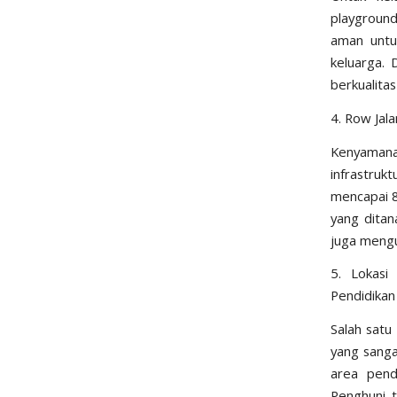
playground
aman untu
keluarga.
berkualita
4. Row Jala
Kenyamanan
infrastruk
mencapai 8
yang ditan
juga mengur
5. Lokasi
Pendidikan
Salah satu
yang sanga
area pend
Penghuni ti