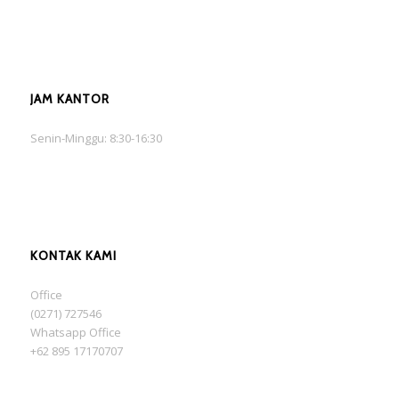
JAM KANTOR
Senin-Minggu: 8:30-16:30
KONTAK KAMI
Office
(0271) 727546
Whatsapp Office
+62 895 17170707