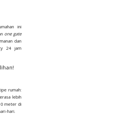
mahan ini
gan
one gate
amanan dan
ity 24 jam
lihan!
tipe rumah:
rasa lebih
10 meter di
ri-hari.