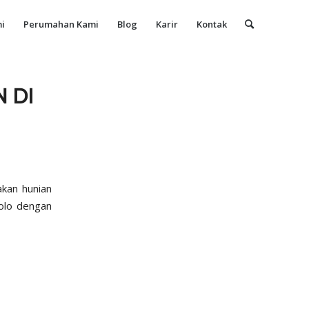
i
Perumahan Kami
Blog
Karir
Kontak
 DI
akan hunian
olo dengan