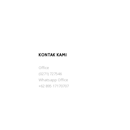
KONTAK KAMI
Office
(0271) 727546
Whatsapp Office
+62 895 17170707