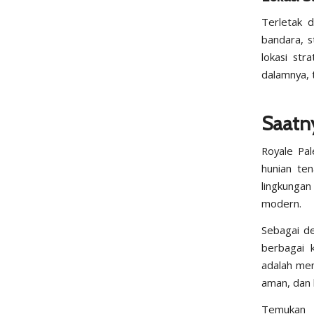
Terletak 
bandara, s
lokasi str
dalamnya, 
Saatn
Royale Pal
hunian te
lingkungan
modern.
Sebagai de
berbagai 
adalah men
aman, dan b
Temukan i