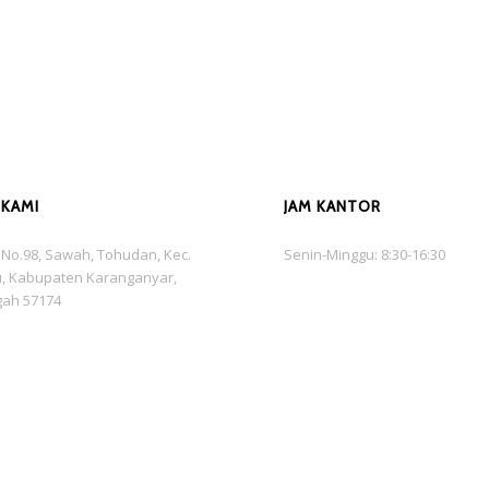
 KAMI
JAM KANTOR
is No.98, Sawah, Tohudan, Kec.
Senin-Minggu: 8:30-16:30
, Kabupaten Karanganyar,
gah 57174