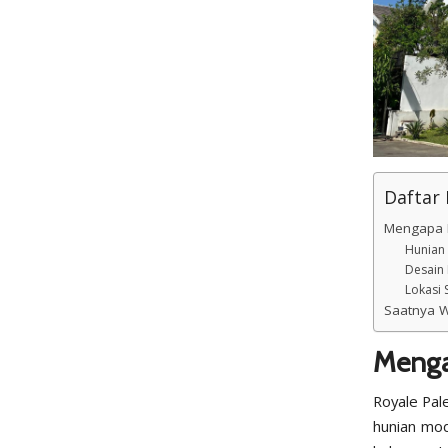
Daftar I
Mengapa R
Hunian 
Desain
Lokasi 
Saatnya 
Menga
Royale Pal
hunian mod