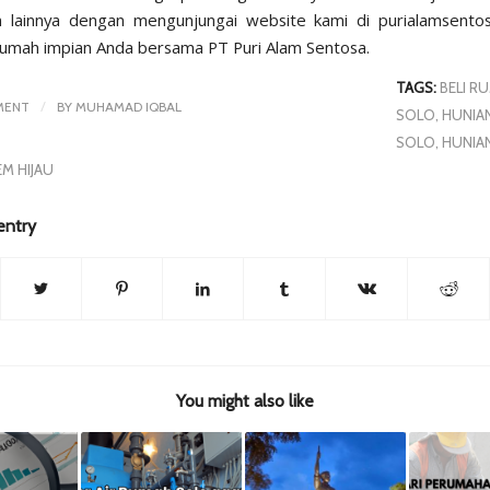
 lainnya dengan mengunjungai website kami di
purialamsento
umah impian Anda bersama PT Puri Alam Sentosa.
TAGS:
BELI R
/
MENT
BY
MUHAMAD IQBAL
SOLO
,
HUNIA
SOLO
,
HUNIA
EM HIJAU
entry
You might also like