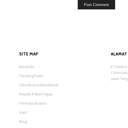
SITE MAP
ALAMAT
Beranda
Jl. Danlir
Colomadu
Tentang Kami
Jawa Ten
Citra Buana Residence
Royale Palem Hijau
Permata Buana
Karir
Blog