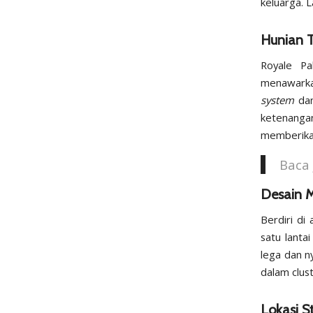
keluarga. 
Hunian T
Royale P
menawarkan
system
da
ketenanga
memberikan
Baca 
Desain 
Berdiri di
satu lanta
lega dan n
dalam clus
Lokasi St