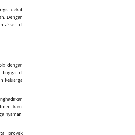
egis dekat
rah. Dengan
an akses di
solo dengan
tinggal di
an keluarga
enghadirkan
itmen kami
uga nyaman,
rta proyek