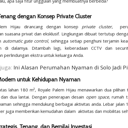
Lalu, apa saja fitur unggulan yang membuatnya berbeda?
enang dengan Konsep Private Cluster
alem Hijau dirancang dengan konsep
private cluster
, peru
 suasana privat dan eksklusif. Lingkungan dibuat tertutup den
n
automatic gate control,
sehingga setiap penghuni terjamin ke
n di dalamya. Ditambah lagi, keberadaan CCTV dan secur
 perlindungan ekstra untuk keluarga Anda.
juga:
Ini Alasan Perumahan Nyaman di Solo Jadi Pi
Modern untuk Kehidupan Nyaman
 atas lahan 180 m², Royale Palem Hijau menawarkan dua pilihan 
i dan dua lantai. Dengan penerapan desain
open space,
rumah te
yaman sehingga mendukung berbagai aktivitas anda. Lebar jalan 
ter juga memberikan kemudahan dalam aktivitas dan mobilitas seha
rategis, Tenang, dan Bernilai Investasi