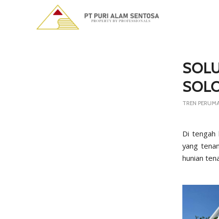
says:
SOLU
SOLO
TREN PERUM
Di tengah 
yang tena
hunian tena