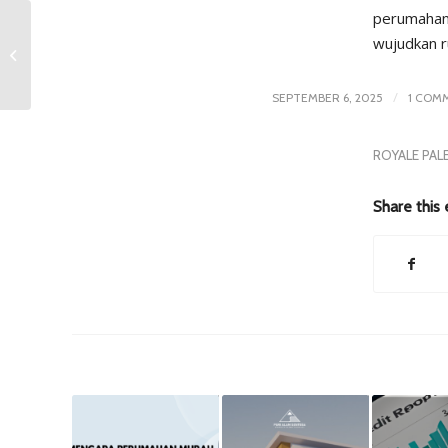
perumahan
Return on Investment
wujudkan r
dari Perumahan di
Solo Konsep Cluster
/
SEPTEMBER 6, 2025
1 COM
ROYALE PAL
Share this 