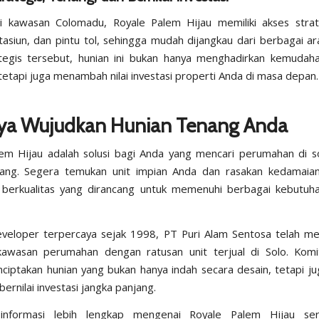
di kawasan Colomadu, Royale Palem Hijau memiliki akses strat
tasiun, dan pintu tol, sehingga mudah dijangkau dari berbagai a
ategis tersebut, hunian ini bukan hanya menghadirkan kemudah
tetapi juga menambah nilai investasi properti Anda di masa depan.
ya Wujudkan Hunian Tenang Anda
em Hijau adalah solusi bagi Anda yang mencari perumahan di 
nang. Segera temukan unit impian Anda dan rasakan kedamaian 
 berkualitas yang dirancang untuk memenuhi berbagai kebutuh
veloper terpercaya sejak 1998, PT Puri Alam Sentosa telah m
kawasan perumahan dengan ratusan unit terjual di Solo. Kom
ciptakan hunian yang bukan hanya indah secara desain, tetapi j
ernilai investasi jangka panjang.
nformasi lebih lengkap mengenai Royale Palem Hijau se