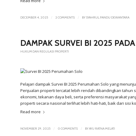
Read more
/
/
DECEMBER 4, 2025
2 COMMENTS
BY
SYAHRUL PANDU DEWANTARA
DAMPAK SURVEI BI 2025 PA
HUKUM DAN REGULASI PROPERTI
Pelajari dampak Survei BI 2025 Perumahan Solo yang menunju
Penjualan properti tercatat lebih rendah dibandingkan tahun 
ekonomi, tekanan daya beli, serta preferensi masyarakat yang
properti secara nasional terlihat lebih hati-hati, baik dari 
Read more
/
/
NOVEMBER 29, 2025
0 COMMENTS
BY
AYU RATNA MELATI