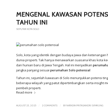
MENGENAL KAWASAN POTENSI
TAHUN INI
SEPUTAR KOTA SOLO
Solo, kota yang identik dengan budaya Jawa dan ketenangan 
dunia properti. Tak hanya menawarkan suasana khas kota kec
dan hunian baru di Jawa Tengah. Hal ini menjadikan
perumaha
jangka panjang sesuai
perumahan Solo potensial
Tahun ini, sejumlah kawasan di Solo menunjukkan potensi ti
beberapa wilayah yang patut dipertimbangkan serta insight me
pembeli properti.
Read more
/
/
AUGUST 25, 2025
2 COMMENTS
BY
NATASYA PRITASANDRI SIPAYUNG