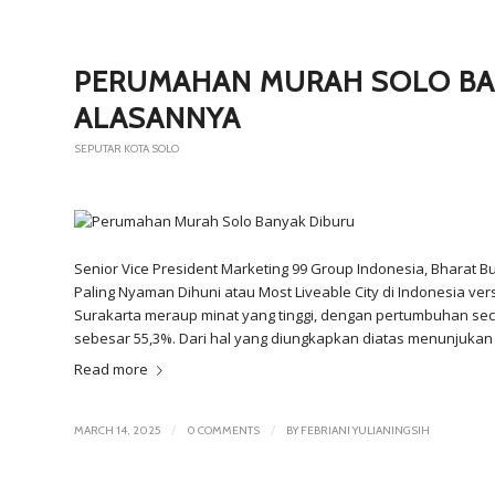
PERUMAHAN MURAH SOLO BAN
ALASANNYA
SEPUTAR KOTA SOLO
Senior Vice President Marketing 99 Group Indonesia, Bharat 
Paling Nyaman Dihuni atau Most Liveable City di Indonesia versi
Surakarta meraup minat yang tinggi, dengan pertumbuhan sec
sebesar 55,3%. Dari hal yang diungkapkan diatas menunjuka
Read more
/
/
MARCH 14, 2025
0 COMMENTS
BY
FEBRIANI YULIANINGSIH