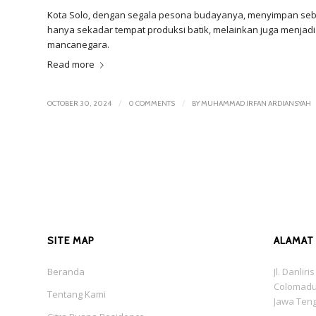
Kota Solo, dengan segala pesona budayanya, menyimpan sebua
hanya sekadar tempat produksi batik, melainkan juga menjadi
mancanegara.
Read more
/
/
OCTOBER 30, 2024
0 COMMENTS
BY
MUHAMMAD IRFAN ARDIANSYAH
SITE MAP
ALAMAT
Beranda
Jl. Danlir
Colomadu
Tentang Kami
Jawa Ten