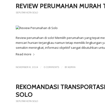
REVIEW PERUMAHAN MURAH T
SEPUTAR KOTA SOLO
Review perumahan di solo! Memilih perumahan yang tepat menj
mencari hunian terjangkau namun tetap memiliki lingkungan
semakin meningkat, informasi objektif sangat dibutuhkan un
Read more
/
/
NOVEMBER 8, 2024
0 COMMENTS
BY
ADMIN
REKOMANDASI TRANSPORTASI
SOLO
SEPUTAR KOTA SOLO