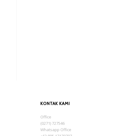
n
KONTAK KAMI
Office
(0271) 727546
Whatsapp Office