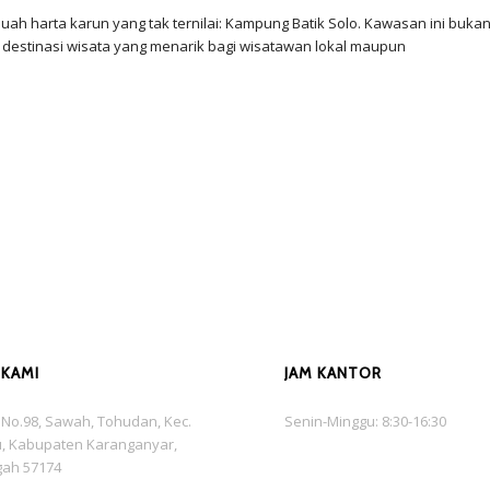
h harta karun yang tak ternilai: Kampung Batik Solo. Kawasan ini buka
 destinasi wisata yang menarik bagi wisatawan lokal maupun
 KAMI
JAM KANTOR
is No.98, Sawah, Tohudan, Kec.
Senin-Minggu: 8:30-16:30
, Kabupaten Karanganyar,
gah 57174