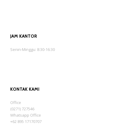
JAM KANTOR
Senin-Minggu: 8:30-16:30
KONTAK KAMI
Office
(0271) 727546
Whatsapp Office
+62 895 17170707