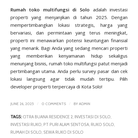
Rumah toko multifungsi di Solo
adalah investasi
properti yang menjanjikan di tahun 2025. Dengan
mempertimbangkan lokasi strategis, harga yang
bervariasi, dan permintaan yang terus meningkat,
properti ini menawarkan potensi keuntungan finansial
yang menarik. Bagi Anda yang sedang mencari properti
yang memberikan kenyamanan hidup sekaligus
menunjang bisnis, rumah toko multifungsi patut menjadi
pertimbangan utama. Anda perlu survey pasar dan cek
lokasi langsung agar tidak mudah tertipu. Pilih
developer properti terpercaya di Kota Solo
!
/
/
JUNE 26, 2025
0 COMMENTS
BY
ADMIN
TAGS:
CITRA BUANA RESIDENCE 2
,
INVESTASI DI SOLO
,
INVESTASI RUKO
,
PT PURI ALAM SENTOSA
,
RUKO SOLO
,
RUMAH DI SOLO
,
SEWA RUKO DI SOLO