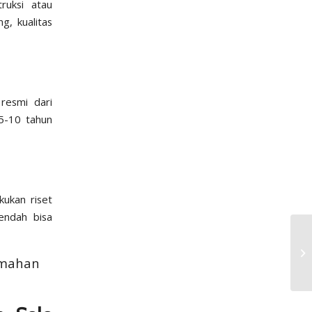
ruksi atau
g, kualitas
resmi dari
 5-10 tahun
kukan riset
endah bisa
umahan