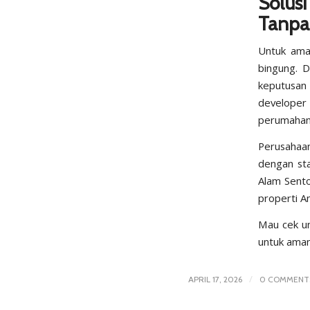
Solus
Tanpa 
Untuk aman
bingung. 
keputusan 
developer
perumahan 
Perusahaan
dengan sta
Alam Sento
properti An
Mau cek un
untuk aman
/
APRIL 17, 2026
0 COMMENT