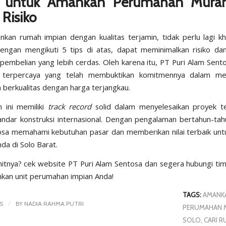
i untuk Amankan Perumahan Mura
Risiko
kan rumah impian dengan kualitas terjamin, tidak perlu lagi k
Dengan mengikuti 5 tips di atas, dapat meminimalkan risiko d
pembelian yang lebih cerdas. Oleh karena itu, PT Puri Alam Sent
 terpercaya yang telah membuktikan komitmennya dalam me
berkualitas dengan harga terjangkau.
 ini memiliki
track record
solid dalam menyelesaikan proyek t
ndar konstruksi internasional. Dengan pengalaman bertahun-tah
sa memahami kebutuhan pasar dan memberikan nilai terbaik untu
da di Solo Barat.
itnya? cek website
PT Puri Alam Sentosa
dan segera hubungi tim
kan unit perumahan impian Anda!
TAGS:
AMANK
/
S
BY
NADIA RAHMA PUTRI
PERUMAHAN 
SOLO
,
CARI R