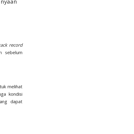
anyaan
rack record
n sebelum
tuk melihat
juga kondisi
yang dapat