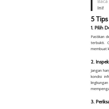
Baca
Ini!
5 Tip
1. Pilih 
Pastikan d
terbukti. 
membuat ko
2.
Inspek
Jangan han
kondisi inf
lingkunga
mempengar
3.
Periks