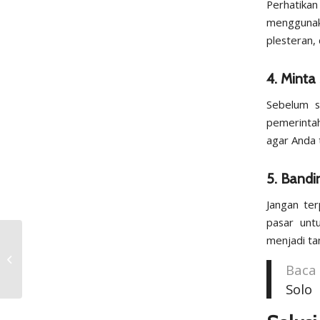
Perhatika
menggunaka
plesteran,
4. Minta 
Sebelum s
pemerintah
agar Anda t
5. Bandi
Jangan ter
pasar unt
Rahasia Cek Lahan
menjadi ta
Perumahan Solo:
Baca
Aman atau Malah
Zonk?
Solo