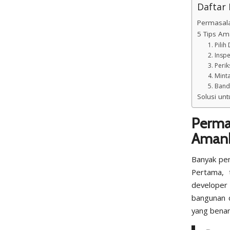
Daftar I
Permasal
5 Tips A
1. Pili
2. Insp
3. Peri
4. Mint
5. Band
Solusi un
Perm
Amank
Banyak pem
Pertama, t
developer
bangunan 
yang benar