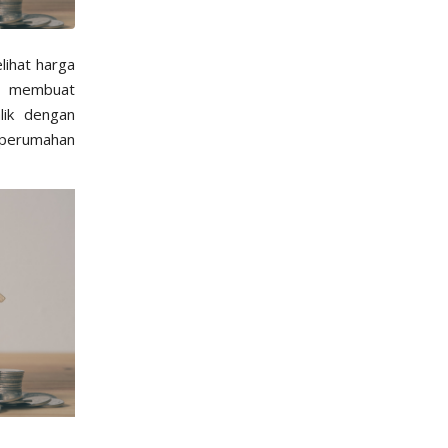
ihat harga
ng membuat
lik dengan
n perumahan