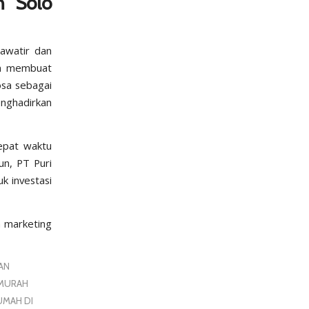
h Solo
hawatir dan
an membuat
osa sebagai
nghadirkan
epat waktu
un, PT Puri
k investasi
 marketing
AN
MURAH
UMAH DI