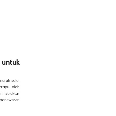
untuk
murah solo.
ertipu oleh
n struktur
 penawaran