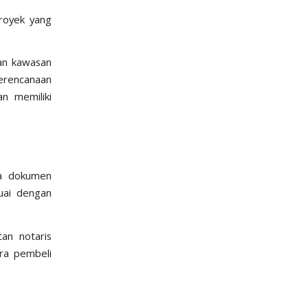
royek yang
an kawasan
erencanaan
n memiliki
sa dokumen
uai dengan
tan notaris
ara pembeli