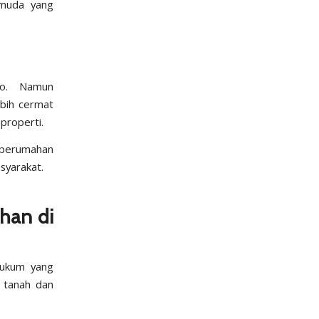
a muda yang
lo. Namun
bih cermat
properti.
 perumahan
syarakat.
han di
hukum yang
a tanah dan