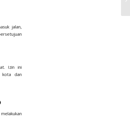
suk jalan,
persetujuan
. Izin ini
 kota dan
o
 melakukan