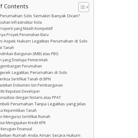
of Contents
Perumahan Solo Semakin Banyak Dicari?
uhan Infrastruktur Kota
roperti yang Masih Kompetitif
nya Proyek Perumahan Baru
 Aspek Hukum Legalitas Perumahan di Solo
kat Tanah
ndirikan Bangunan (IMB) atau PBG
an yang Disetujui Pemerintah
engembangan Perumahan
ecek Legalitas Perumahan di Solo
riksa Sertifikat Tanah di BPN
astikan Dokumen Izin Pembangunan
liti Reputasi Developer
onsultasi dengan Notaris atau PPAT
mbeli Perumahan Tanpa Legalitas yang Jelas
ta Kepemilikan Tanah
an Mengurus Sertifikat Rumah
isa Mengajukan Kredit KPR
 Kerugian Finansial
belian Rumah Anda Aman Secara Hukum