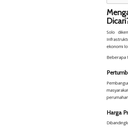
Meng
Dicari
Solo dike
Infrastruk
ekonomi lo
Beberapa f
Pertumbu
Pembangun
masyarakat
perumahan
Harga Pr
Dibandingk