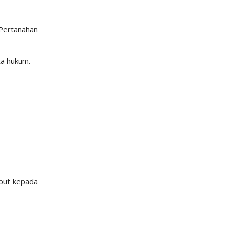
 Pertanahan
ta hukum.
but kepada