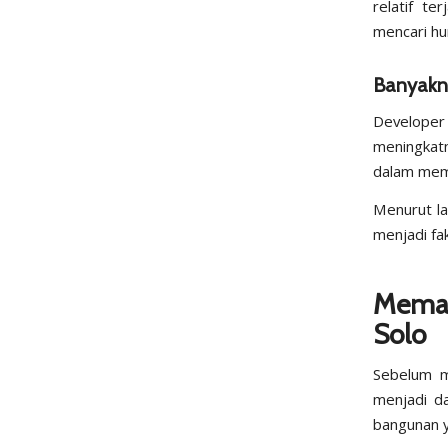
relatif te
mencari hu
Banyakn
Develope
meningkat
dalam meme
Menurut l
menjadi fa
Memah
Solo
Sebelum m
menjadi da
bangunan y