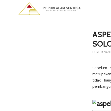
says:
ASPE
SOLO
HUKUM DAN R
Sebelum 
merupakan 
tidak han
pembanguna