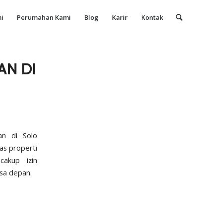
i
Perumahan Kami
Blog
Karir
Kontak
AN DI
n di Solo
as properti
cakup izin
asa depan.