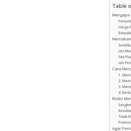
Table 
Mengapa 
Pertumb
Harga P
Banyak
Memahami
Sertifi
Izin Me
Site Pl
Izin P
Cara Meng
1. Meme
2. Mem
3. Mene
4. Berk
Risiko Me
Sengke
Kesulit
Tidak B
Potensi
Agar Pem