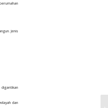
 perumahan
ngun. Jenis
 digantikan
wilayah dan