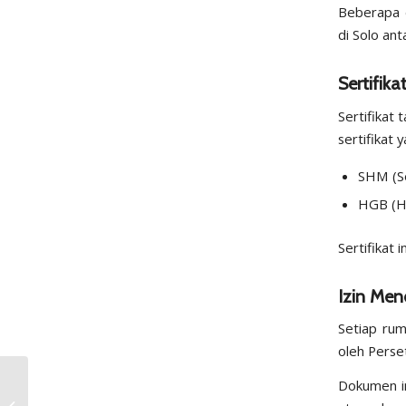
Beberapa 
di Solo anta
Sertifik
Sertifikat
sertifikat
SHM (Se
HGB (H
Sertifikat 
Izin Men
Setiap rum
oleh Perse
Dokumen in
Desain Interior Rumah
di Solo dengan