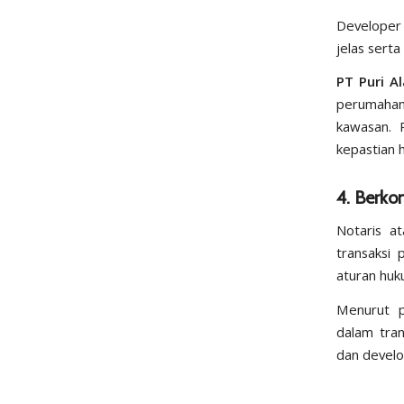
Developer
jelas serta
PT Puri A
perumahan
kawasan. 
kepastian 
4. Berko
Notaris a
transaksi
aturan huk
Menurut p
dalam tran
dan develo