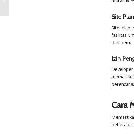
aturan kons
Konsep Split Level
Site Pla
Site plan
fasilitas 
dari pemer
Izin Pe
Developer
memastik
perencanaa
Cara 
Memastika
beberapa 