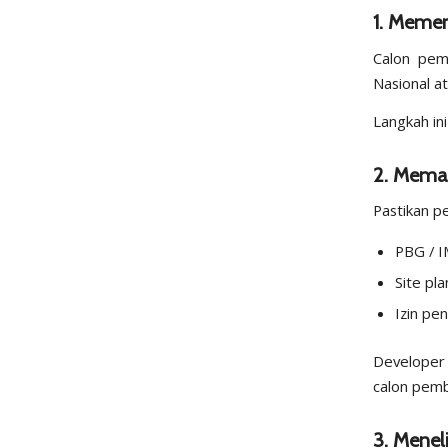
1. Memer
Calon pemb
Nasional a
Langkah in
2. Mema
Pastikan p
PBG / 
Site pl
Izin p
Developer
calon pemb
3. Menel