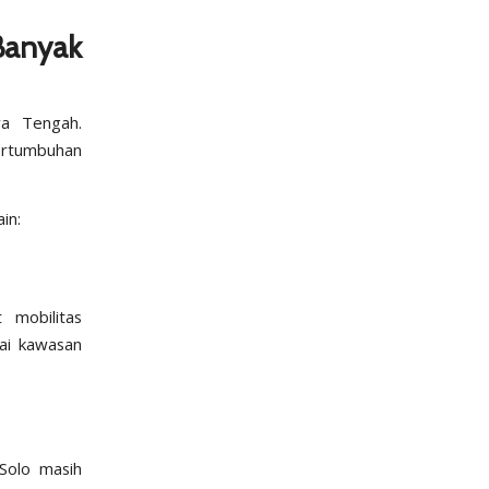
anyak
wa Tengah.
pertumbuhan
in:
 mobilitas
gai kawasan
 Solo masih