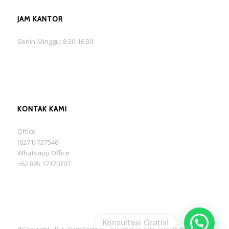
JAM KANTOR
Senin-Minggu: 8:30-16:30
KONTAK KAMI
Office
(0271) 727546
Whatsapp Office
+62 895 17170707
@Copyright - Puri Alam Sentosa - Perumahan Solo Terbaik dan