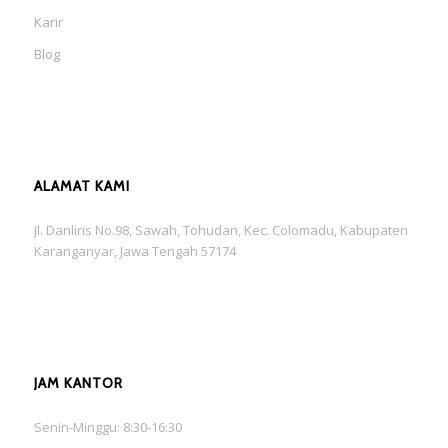
Karir
Blog
ALAMAT KAMI
Jl. Danliris No.98, Sawah, Tohudan, Kec. Colomadu, Kabupaten
Karanganyar, Jawa Tengah 57174
JAM KANTOR
Senin-Minggu: 8:30-16:30