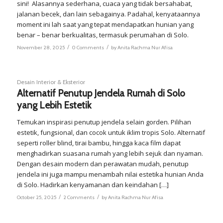
sini! Alasannya sederhana, cuaca yang tidak bersahabat,
jalanan becek, dan lain sebagainya. Padahal, kenyataannya
moment ini lah saat yang tepat mendapatkan hunian yang
benar – benar berkualitas, termasuk perumahan di Solo.
/
/
November 28, 2025
0 Comments
by
Anita Rachma Nur Afisa
Desain Interior & Eksterior
Alternatif Penutup Jendela Rumah di Solo
yang Lebih Estetik
Temukan inspirasi penutup jendela selain gorden. Pilihan
estetik, fungsional, dan cocok untuk iklim tropis Solo. Alternatif
seperti roller blind, tirai bambu, hingga kaca film dapat
menghadirkan suasana rumah yang lebih sejuk dan nyaman.
Dengan desain modern dan perawatan mudah, penutup
jendela ini juga mampu menambah nilai estetika hunian Anda
di Solo. Hadirkan kenyamanan dan keindahan […]
/
/
October 25, 2025
2 Comments
by
Anita Rachma Nur Afisa