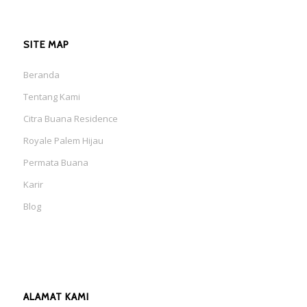
SITE MAP
Beranda
Tentang Kami
Citra Buana Residence
Royale Palem Hijau
Permata Buana
Karir
Blog
ALAMAT KAMI