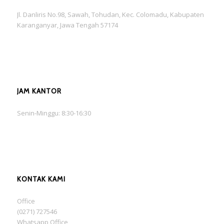
Jl. Danliris No.98, Sawah, Tohudan, Kec. Colomadu, Kabupaten
Karanganyar, Jawa Tengah 57174
JAM KANTOR
Senin-Minggu: 8:30-16:30
KONTAK KAMI
Office
(0271) 727546
Whatsapp Office