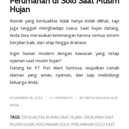
Perumahan di Solo Saat Musim
Hujan
Rumah yang berkualitas tidak hanya indah dilihat, tapi
juga tangguh menghadapi cuaca. Saat hujan datang,
Anda bisa merasakan ketenangan karena semua sistem
berjalan baik, dari atap hingga drainase.
Ingin hunian modern dengan kawasan yang tetap
nyaman saat musim hujan?
Datang ke
PT Puri Alam Sentosa,
wujudkan rumah
idaman yang aman, nyaman, dan siap melindungi
keluarga Anda.
/
/
NOVEMBER 28, 2025
0 COMMENTS
BY
ANITA RACHMA NUR
AFISA
TAGS:
CEK KUALITAS RUMAH SAAT HUJAN
,
CEK RUMAH SAAT
MUSIM HUJAN
,
PERUMAHAN SOLO
,
PERUMAHAN SOLO SAAT