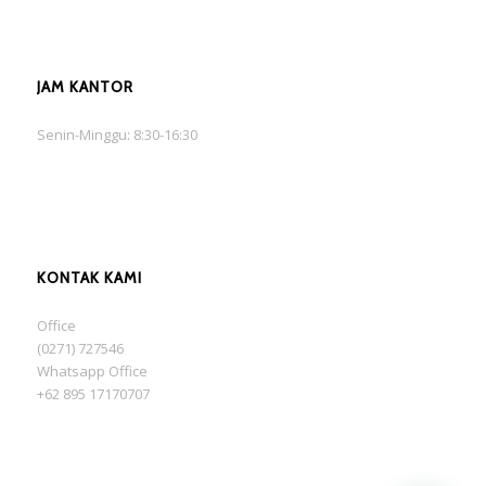
JAM KANTOR
Senin-Minggu: 8:30-16:30
KONTAK KAMI
Office
(0271) 727546
Whatsapp Office
+62 895 17170707