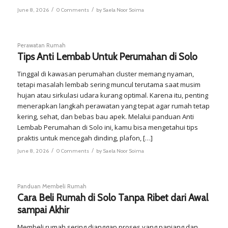
/
/
June 8, 2026
0 Comments
by
Saela Noor Soima
Perawatan Rumah
Tips Anti Lembab Untuk Perumahan di Solo
Tinggal di kawasan perumahan cluster memang nyaman,
tetapi masalah lembab sering muncul terutama saat musim
hujan atau sirkulasi udara kurang optimal. Karena itu, penting
menerapkan langkah perawatan yang tepat agar rumah tetap
kering, sehat, dan bebas bau apek. Melalui panduan Anti
Lembab Perumahan di Solo ini, kamu bisa mengetahui tips
praktis untuk mencegah dinding, plafon, […]
/
/
June 8, 2026
0 Comments
by
Saela Noor Soima
Panduan Membeli Rumah
Cara Beli Rumah di Solo Tanpa Ribet dari Awal
sampai Akhir
Membeli rumah sering dianggap proses yang panjang dan