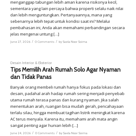
menganggap tabungan lebih aman karena risikonya kecil,
sementara yang lain percaya bahwa properti selalu naik nilai
dan lebih menguntungkan. Pertanyaannya, mana yang
sebenarnya lebih tepat untuk kondisi saat ini? Melalui
pembahasan ini, Anda akan memahami perbandingan secara
jelas mengenai untung […]
/
/
June 27, 2026
0 Comments
by
Saela Noor Soima
Desain Interior & Eksterior
Tips Memilih Arah Rumah Solo Agar Nyaman
dan Tidak Panas
Banyak orang membeli rumah hanya fokus pada lokasi dan
desain, padahal arah hadap rumah sering menjadi penyebab
utama rumah terasa panas dan kurang nyaman. Jika salah
menentukan arah, ruangan bisa mudah gerah, pencahayaan
terlalu silau, hingga membuat tagihan listrik meningkat karena
AC terus menyala. Karena itu, memahami arah mata angin
sangat penting agar hunian lebih […]
/
/
June 24, 2026
0 Comments
by
Saela Noor Soima