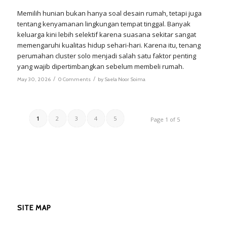
Memilih hunian bukan hanya soal desain rumah, tetapi juga
tentang kenyamanan lingkungan tempat tinggal. Banyak
keluarga kini lebih selektif karena suasana sekitar sangat
memengaruhi kualitas hidup sehari-hari. Karena itu, tenang
perumahan cluster solo menjadi salah satu faktor penting
yang wajib dipertimbangkan sebelum membeli rumah.
/
/
May 30, 2026
0 Comments
by
Saela Noor Soima
1
2
3
4
5
Page 1 of 5
SITE MAP