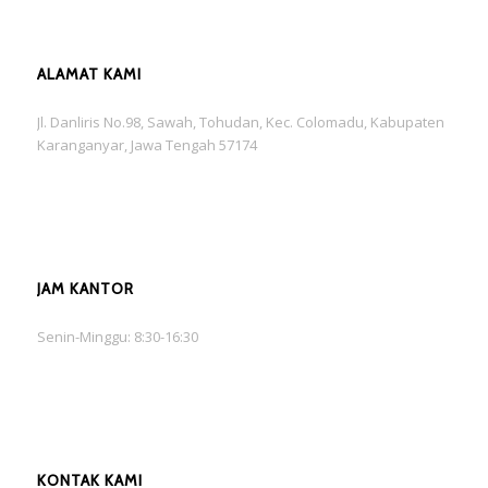
ALAMAT KAMI
Jl. Danliris No.98, Sawah, Tohudan, Kec. Colomadu, Kabupaten
Karanganyar, Jawa Tengah 57174
JAM KANTOR
Senin-Minggu: 8:30-16:30
KONTAK KAMI