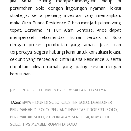
Jika Anda sedang mempertimbangkan hidup di
perumahan Solo dengan lingkungan nyaman, lokasi
strategis, serta peluang investasi yang menjanjikan,
maka
Citra Buana Residence 2
bisa menjadi pilihan yang
tepat. Bersama
PT Puri Alam Sentosa,
Anda dapat
memperoleh rekomendasi hunian terbaik di Solo
dengan proses pembelian yang aman, jelas, dan
terpercaya. Segera hubungi kami untuk konsultasi lokasi,
cek unit yang tersedia di Citra Buana Residence 2, serta
dapatkan pilihan rumah yang paling sesuai dengan
kebutuhan.
/
/
JUNE 3, 2026
0 COMMENTS
BY
SAELA NOOR SOIMA
TAGS:
BIAYA HIDUP DI SOLO
,
CLUSTER SOLO
,
DEVELOPER
PERUMAHAN DI SOLO
,
PELUANG INVESTASI PROPERTI SOLO
,
PERUMAHAN SOLO
,
PT PURI ALAM SENTOSA
,
RUMAH DI
SOLO
,
TIPS MEMBELI RUMAH DI SOLO