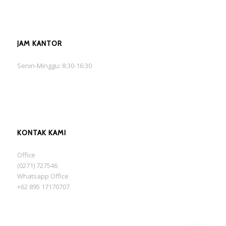
JAM KANTOR
Senin-Minggu: 8:30-16:30
KONTAK KAMI
Office
(0271) 727546
Whatsapp Office
+62 895 17170707