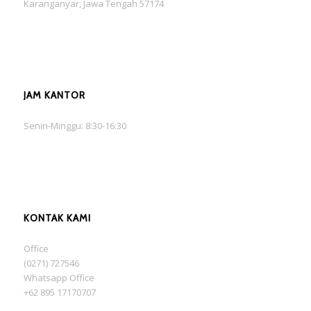
Karanganyar, Jawa Tengah 57174
JAM KANTOR
Senin-Minggu: 8:30-16:30
KONTAK KAMI
Office
(0271) 727546
Whatsapp Office
+62 895 17170707