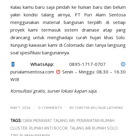
Kalau kamu baru saja pindah ke hunian baru dan belum
yakin kondisi talang airnya, PT Puri Alam Sentosa
menggunakan material bangunan terpilih di setiap
proyek kami termasuk sistem drainase atap yang
dirancang untuk menghadapi curah hujan khas Solo.
Kunjungi kawasan kami di Colomadu dan tanya langsung
soal spesifikasi bangunannya.
WhatsApp:
0895-1717-0707
purialamsentosa.com
Senin – Minggu: 08.30 – 16.30
WIB
Konsultasi gratis, survei lokasi kapan saja.
/
/
MAY 7, 2026
0 COMMENTS
BY
CHINTYA AYU NUR LATHIFAH
TAGS:
CARA MERAWAT TALANG AIR
,
PERAWATAN RUMAH
CLUSTER
,
RUMAH ANTI BOCOR
,
TALANG AIR RUMAH SOLO
,
TIPS RUMAH NYAMAN