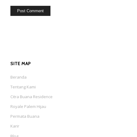
SITE MAP
Beranda
Tentang Kami
Citra Buana Residence
Royale Palem Hijau
Permata Buana
Karir
Blog