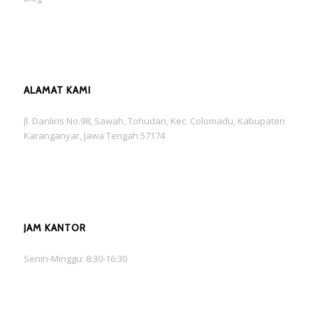
ALAMAT KAMI
Jl. Danliris No.98, Sawah, Tohudan, Kec. Colomadu, Kabupaten
Karanganyar, Jawa Tengah 57174
JAM KANTOR
Senin-Minggu: 8:30-16:30