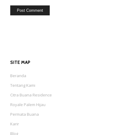
SITE MAP
Beranda
Tentang Kami
Citra Buana Residence
Royale Palem Hijau
Permata Buana
Karir
Blog