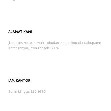
ALAMAT KAMI
Jl. Danliris No.98, Sawah, Tohudan, Kec. Colomadu, Kabupaten
Karanganyar, Jawa Tengah 57174
JAM KANTOR
Senin-Minggu: 8:30-16:30