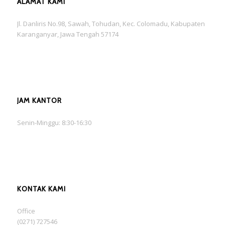
ALAMAT KAMI
Jl. Danliris No.98, Sawah, Tohudan, Kec. Colomadu, Kabupaten
Karanganyar, Jawa Tengah 57174
JAM KANTOR
Senin-Minggu: 8:30-16:30
KONTAK KAMI
Office
(0271) 727546