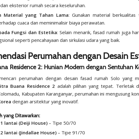
r dan eksterior rumah secara keseluruhan.
h Material yang Tahan Lama
: Gunakan material berkualitas 
erhadap cuaca dan meminimalisir biaya perawatan.
pada Fungsi dan Estetika
: Selain menarik, fasad rumah juga har
ngsional seperti pencahayaan dan sirkulasi udara yang baik.
endasi Perumahan dengan Desain Est
ana Residence 2: Hunian Modern dengan Sentuhan K
 mencari perumahan dengan desain fasad rumah Solo yang m
itra Buana Residence 2
adalah pilihan yang tepat. Terletak di
Colomadu, Kabupaten Karanganyar, perumahan ini mengusung ko
Korea
dengan arsitektur yang inovatif.
h yang Ditawarkan:
 lantai (Deiji House)
– Tipe 50/70
 lantai (Jindallae House)
– Tipe 91/70