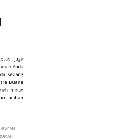
N
etapi juga
 rumah Anda
Anda sedang
itra Buana
mah impian
n pilihan
N RUMAH
 RUMAH