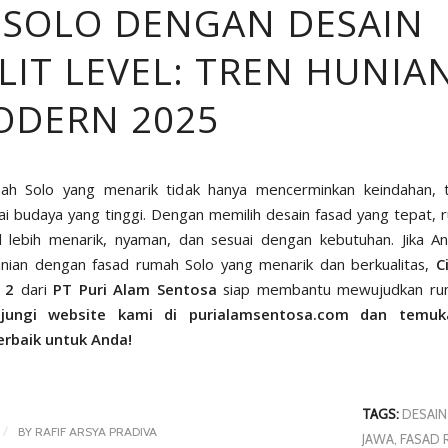
 SOLO DENGAN DESAIN
LIT LEVEL: TREN HUNIA
ODERN 2025
ah Solo yang menarik tidak hanya mencerminkan keindahan, t
ilai budaya yang tinggi. Dengan memilih desain fasad yang tepat,
l lebih menarik, nyaman, dan sesuai dengan kebutuhan. Jika 
unian dengan fasad rumah Solo yang menarik dan berkualitas,
C
 2
dari
PT Puri Alam Sentosa
siap membantu mewujudkan ru
njungi website kami di
purialamsentosa.com
dan temuka
erbaik untuk Anda!
TAGS:
DESAI
/
BY
RAFIF ARSYA PRADIVA
JAWA
,
FASAD