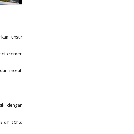
nkan unsur
jadi elemen
, dan merah
sik dengan
 air, serta