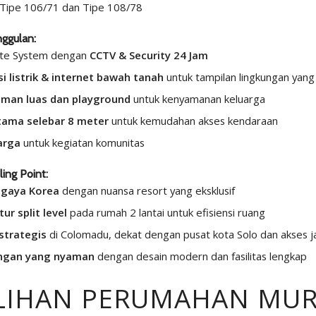
Tipe 106/71 dan Tipe 108/78
nggulan:
te System dengan
CCTV & Security 24 Jam
si listrik & internet bawah tanah
untuk tampilan lingkungan yang 
aman luas dan playground
untuk kenyamanan keluarga
utama selebar 8 meter
untuk kemudahan akses kendaraan
arga
untuk kegiatan komunitas
ing Point:
 gaya Korea
dengan nuansa resort yang eksklusif
tur split level
pada rumah 2 lantai untuk efisiensi ruang
strategis
di Colomadu, dekat dengan pusat kota Solo dan akses j
ngan yang nyaman
dengan desain modern dan fasilitas lengkap
LIHAN PERUMAHAN MU