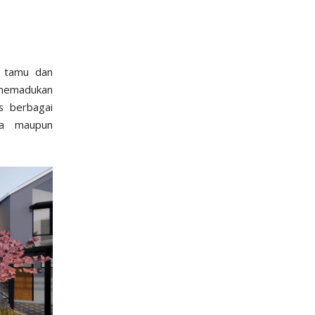
 tamu dan
g memadukan
s berbagai
ka maupun