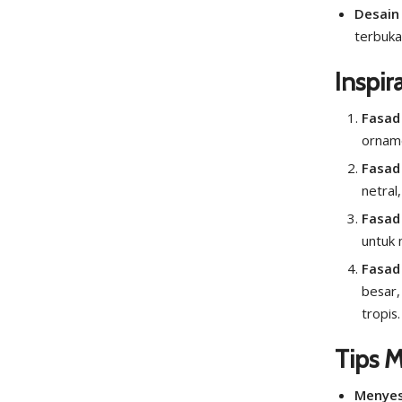
Desain
terbuka
Inspir
Fasad
orname
Fasad
netral
Fasad
untuk 
Fasad
besar
tropis.
Tips 
Menye