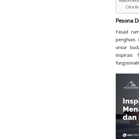
Rekomend
Citra 
Pesona De
Fasad ru
penghuni. 
unsur
bud
inspiras
fungsionali