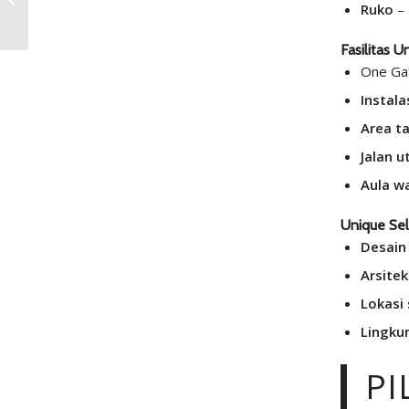
Ruko
– 
Diperhatikan Saat
Balik Nama Rumah di...
Fasilitas U
One Ga
Instala
Area t
Jalan 
Aula w
Unique Sell
Desain
Arsitek
Lokasi 
Lingku
PI