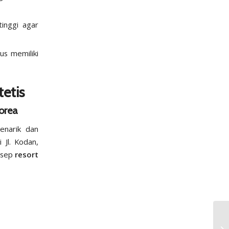
tinggi agar
us memiliki
etis
orea
enarik dan
 Jl. Kodan,
nsep
resort