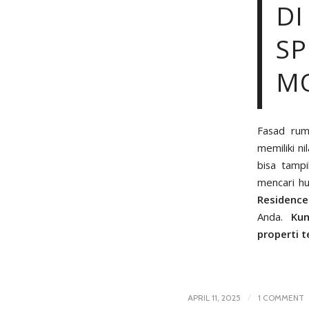
DI
SP
M
Fasad rum
memiliki n
bisa tampi
mencari h
Residence
Anda.
Ku
properti t
/
APRIL 11, 2025
1 COMMENT