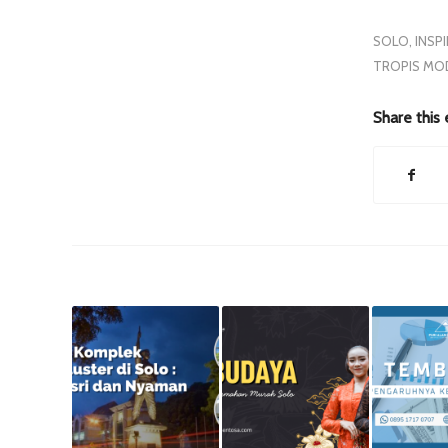
SOLO
,
INSP
TROPIS MO
Share this 