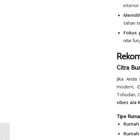
interio
Memili
tahan t
Fokus 
nilai fu
Rekom
Citra Bu
Jika Anda
modern,
C
Tohudan, 
vibes ala 
Tipe Ruma
Rumah 1
Hindari Kesalahan! Ini
Rumah 2
5 Hal yang Harus