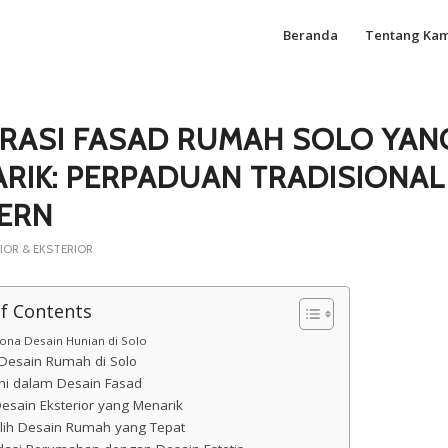
Beranda
Tentang Kam
IRASI FASAD RUMAH SOLO YAN
RIK: PERPADUAN TRADISIONAL
ERN
IOR & EKSTERIOR
of Contents
ona Desain Hunian di Solo
Desain Rumah di Solo
ini dalam Desain Fasad
Desain Eksterior yang Menarik
lih Desain Rumah yang Tepat