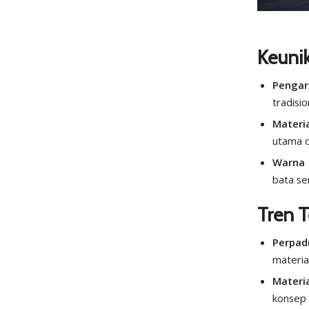
Keuni
Penga
tradisio
Materi
utama d
Warna
bata se
Tren T
Perpad
materia
Materi
konsep 